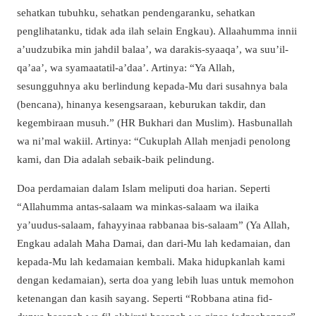
sehatkan tubuhku, sehatkan pendengaranku, sehatkan
penglihatanku, tidak ada ilah selain Engkau). Allaahumma innii
a’uudzubika min jahdil balaa’, wa darakis-syaaqa’, wa suu’il-
qa’aa’, wa syamaatatil-a’daa’. Artinya: “Ya Allah,
sesungguhnya aku berlindung kepada-Mu dari susahnya bala
(bencana), hinanya kesengsaraan, keburukan takdir, dan
kegembiraan musuh.” (HR Bukhari dan Muslim). Hasbunallah
wa ni’mal wakiil.
Artinya: “Cukuplah Allah menjadi penolong
kami, dan Dia adalah sebaik-baik pelindung
.
Doa perdamaian dalam Islam meliputi doa harian. Seperti
“Allahumma antas-salaam wa minkas-salaam wa ilaika
ya’uudus-salaam, fahayyinaa rabbanaa bis-salaam” (Ya Allah,
Engkau adalah Maha Damai, dan dari-Mu lah kedamaian, dan
kepada-Mu lah kedamaian kembali. Maka hidupkanlah kami
dengan kedamaian), serta doa yang lebih luas untuk memohon
ketenangan dan kasih sayang. Seperti “Robbana atina fid-