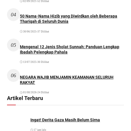
02/09/2021
•
52 Dilihat
04
50 Nama-Nama Hizib yang Diwirdkan oleh Beberapa
Thariqah di Seluruh Dunia
30/06/2025
•
37 Dilihat
05
Mengenal 12 Jenis Sholat Sunnah: Panduan Lengkap
Ibadah Pelengkap Pahala
13/07/2025
•
30 Dilihat
06
NEGARA WAJIB MENJAMIN KEAMANAN SELURUH
RAKYAT
01/08/2026
•
24 Dilihat
Artikel Terbaru
Ingat! Derita Gaza Masih Belum Sirna
17 jam lalu