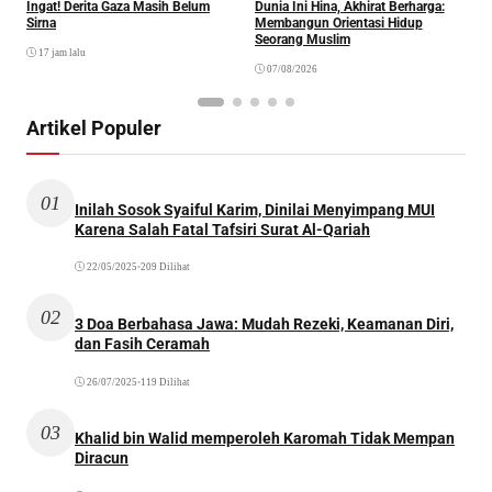
Ingat! Derita Gaza Masih Belum
Dunia Ini Hina, Akhirat Berharga:
Q
Sirna
Membangun Orientasi Hidup
M
Seorang Muslim
M
17 jam lalu
07/08/2026
Artikel Populer
01
Inilah Sosok Syaiful Karim, Dinilai Menyimpang MUI
Karena Salah Fatal Tafsiri Surat Al-Qariah
22/05/2025
•
209 Dilihat
02
3 Doa Berbahasa Jawa: Mudah Rezeki, Keamanan Diri,
dan Fasih Ceramah
26/07/2025
•
119 Dilihat
03
Khalid bin Walid memperoleh Karomah Tidak Mempan
Diracun