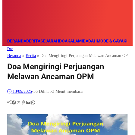
BERANDA
BERITA
SEJARAH
DOA
KALAM
IBADAH
MODE & GAYA
KHAZ
Doa
Beranda
»
Berita
»
Doa Mengiringi Perjuangan Melawan Ancaman OPM
Doa Mengiringi Perjuangan
Melawan Ancaman OPM
13/09/2025
•
56
Dilihat
•
3 Menit membaca
Facebook
Twitter
Pinterest
Mail
WhatsApp