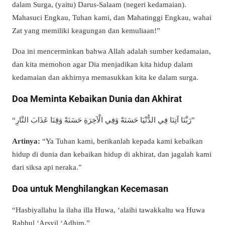
dalam Surga, (yaitu) Darus-Salaam (negeri kedamaian).
Mahasuci Engkau, Tuhan kami, dan Mahatinggi Engkau, wahai
Zat yang memiliki keagungan dan kemuliaan!”
Doa ini mencerminkan bahwa Allah adalah sumber kedamaian,
dan kita memohon agar Dia menjadikan kita hidup dalam
kedamaian dan akhirnya memasukkan kita ke dalam surga.
Doa Meminta Kebaikan Dunia dan Akhirat
“رَبَّنَا آتِنَا فِي الدُّنْيَا حَسَنَةً وَفِي الْآخِرَةِ حَسَنَةً وَقِنَا عَذَابَ النَّارِ”
Arti
nya
:
“Ya Tuhan kami, berikanlah kepada kami kebaikan
hidup di dunia dan kebaikan hidup di akhirat, dan jagalah kami
dari siksa api neraka.”
Doa untuk Menghilangkan Kecemasan
“Hasbiyallahu la ilaha illa Huwa, ‘alaihi tawakkaltu wa Huwa
Rabbul ‘Arsyil ‘Adhim.”