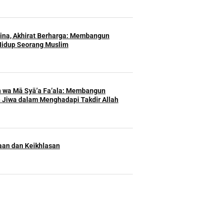
Hina, Akhirat Berharga: Membangun
Hidup Seorang Muslim
h wa Mā Syā’a Fa’ala: Membangun
 Jiwa dalam Menghadapi Takdir Allah
an dan Keikhlasan