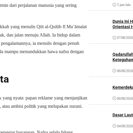
cermin dari perjalanan manusia yang sering
5 jam lalu
Dunia Ini 
akkah yang menulis Qūt al-Qulūb fī Mu‘āmalat
Orientasi 
k, dan jalan menuju Allah. Ia hidup dalam
07/08/2026
ri pengalamannya, ia menulis dengan penuh
 bila mampu menundukkan hawa nafsu dengan
Qadarulla
Keteguhan
06/08/2026
ta
Kemerdeka
tuk yang nyata: papan reklame yang menjanjikan
06/08/2026
 atau ambisi politik yang melupakan nurani.
Dasar Laut
04/08/2026
 mengejar bayangan. Nafsu selalu bilang