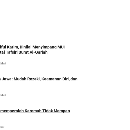
iful Karim, Dinilai Menyimpang MUI
al Tafsiri Surat Al-Qariah
lihat
 Jawa: Mudah Rezeki, Keamanan Diri, dan
lihat
id memperoleh Karomah Tidak Mempan
ihat