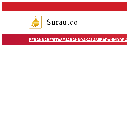
BERANDA
BERITA
SEJARAH
DOA
KALAM
IBADAH
MODE &