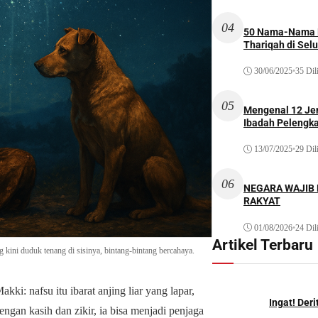
04
50 Nama-Nama H
Thariqah di Sel
30/06/2025
•
35 Dil
05
Mengenal 12 Je
Ibadah Pelengk
13/07/2025
•
29 Dil
06
NEGARA WAJIB
RAKYAT
01/08/2026
•
24 Dil
Artikel Terbaru
g kini duduk tenang di sisinya, bintang-bintang bercahaya.
ki: nafsu itu ibarat anjing liar yang lapar,
Ingat! Der
dengan kasih dan zikir, ia bisa menjadi penjaga