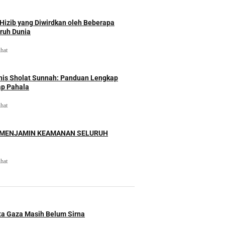
izib yang Diwirdkan oleh Beberapa
uruh Dunia
ihat
nis Sholat Sunnah: Panduan Lengkap
ap Pahala
ihat
 MENJAMIN KEAMANAN SELURUH
ihat
ita Gaza Masih Belum Sirna