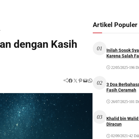
Artikel Populer
r
kkan dengan Kasih
01
Inilah Sosok Sya
Karena Salah Fat
22/05/2025
•
196 Di
Facebook
Twitter
Pinterest
Mail
WhatsApp
02
3 Doa Berbahasa
Fasih Ceramah
26/07/2025
•
101 Di
03
Khalid bin Wal
Diracun
02/09/2021
•
42 Dil