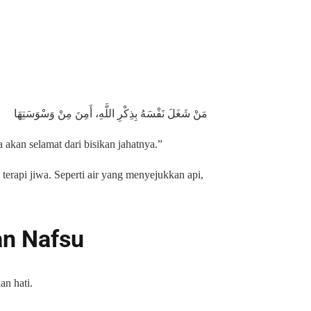
مَنْ شَغَلَ نَفْسَهُ بِذِكْرِ اللَّهِ، أَمِنَ مِنْ وَسْوَسَتِهَا
akan selamat dari bisikan jahatnya.”
i terapi jiwa. Seperti air yang menyejukkan api,
an Nafsu
n hati.