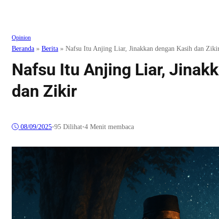
Opinion
Beranda
»
Berita
»
Nafsu Itu Anjing Liar, Jinakkan dengan Kasih dan Ziki
Nafsu Itu Anjing Liar, Jina
dan Zikir
08/09/2025
•
95
Dilihat
•
4 Menit membaca