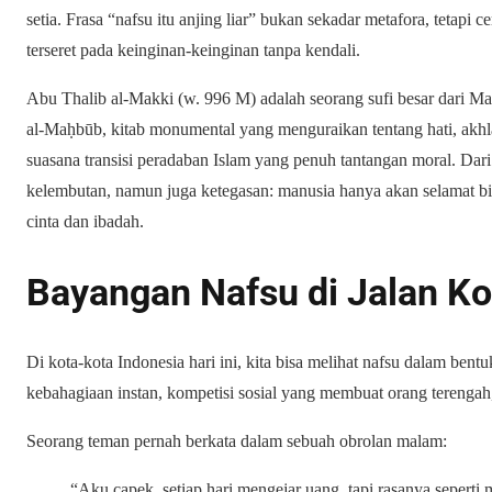
setia. Frasa “nafsu itu anjing liar” bukan sekadar metafora, tetapi 
terseret pada keinginan-keinginan tanpa kendali.
Abu Thalib al-Makki (w. 996 M) adalah seorang sufi besar dari M
al-Maḥbūb, kitab monumental yang menguraikan tentang hati, akhla
suasana transisi peradaban Islam yang penuh tantangan moral. Da
kelembutan, namun juga ketegasan: manusia hanya akan selamat
cinta dan ibadah.
Bayangan Nafsu di Jalan Ko
Di kota-kota Indonesia hari ini, kita bisa melihat nafsu dalam ben
kebahagiaan instan, kompetisi sosial yang membuat orang terengah,
Seorang teman pernah berkata dalam sebuah obrolan malam:
“Aku capek, setiap hari mengejar uang, tapi rasanya seperti