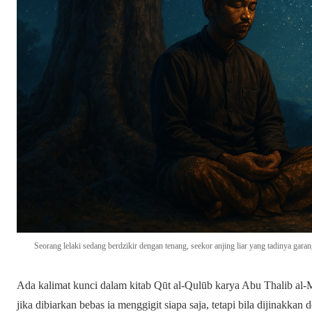
Seorang lelaki sedang berdzikir dengan tenang, seekor anjing liar yang tadinya garan
Ada kalimat kunci dalam kitab Qūt al-Qulūb karya Abu Thalib al-Mak
jika dibiarkan bebas ia menggigit siapa saja, tetapi bila dijinakkan 