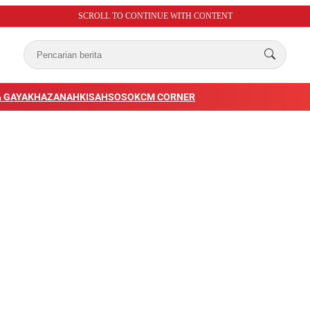
SCROLL TO CONTINUE WITH CONTENT
 GAYA
KHAZANAH
KISAH
SOSOK
CM CORNER