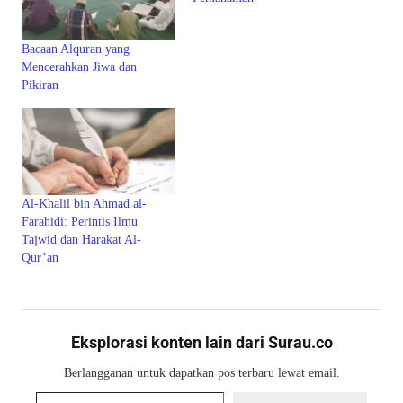
Bacaan Alquran yang
Mencerahkan Jiwa dan
Pikiran
Al-Khalil bin Ahmad al-
Farahidi: Perintis Ilmu
Tajwid dan Harakat Al-
Qur’an
Eksplorasi konten lain dari Surau.co
Berlangganan untuk dapatkan pos terbaru lewat email.
Ketikkan email Anda...