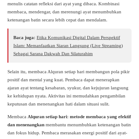
menulis catatan refleksi dari ayat yang dibaca. Kombinasi
membaca, mendengar, dan merenungi ayat menumbuhkan
ketenangan batin secara lebih cepat dan mendalam.
Baca juga:
Etika Komunikasi Digital Dalam Perspektif
Islam: Memanfaatkan Siaran Langsung (Live Streaming)
Sebagai Sarana Dakwah Dan Silaturahim
Selain itu, membaca Alquran setiap hari membangun pola pikir
positif dan mental yang kuat. Pembaca dapat menerapkan
ajaran ayat tentang kesabaran, syukur, dan kejujuran langsung
ke kehidupan nyata. Aktivitas ini memudahkan pengambilan
keputusan dan menenangkan hati dalam situasi sulit.
Membaca
Alquran setiap hari: metode membaca yang efektif
dan menenangkan
membantu menumbuhkan ketenangan batin
dan fokus hidup. Pembaca merasakan energi positif dari ayat-