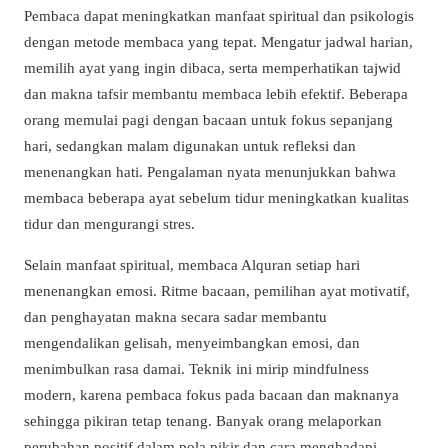
Pembaca dapat meningkatkan manfaat spiritual dan psikologis
dengan metode membaca yang tepat. Mengatur jadwal harian,
memilih ayat yang ingin dibaca, serta memperhatikan tajwid
dan makna tafsir membantu membaca lebih efektif. Beberapa
orang memulai pagi dengan bacaan untuk fokus sepanjang
hari, sedangkan malam digunakan untuk refleksi dan
menenangkan hati. Pengalaman nyata menunjukkan bahwa
membaca beberapa ayat sebelum tidur meningkatkan kualitas
tidur dan mengurangi stres.
Selain manfaat spiritual, membaca Alquran setiap hari
menenangkan emosi. Ritme bacaan, pemilihan ayat motivatif,
dan penghayatan makna secara sadar membantu
mengendalikan gelisah, menyeimbangkan emosi, dan
menimbulkan rasa damai. Teknik ini mirip mindfulness
modern, karena pembaca fokus pada bacaan dan maknanya
sehingga pikiran tetap tenang. Banyak orang melaporkan
perubahan positif dalam pola pikir dan cara menghadapi