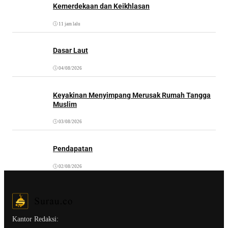
Kemerdekaan dan Keikhlasan
11 jam lalu
Dasar Laut
04/08/2026
Keyakinan Menyimpang Merusak Rumah Tangga
Muslim
03/08/2026
Pendapatan
02/08/2026
Kantor Redaksi: