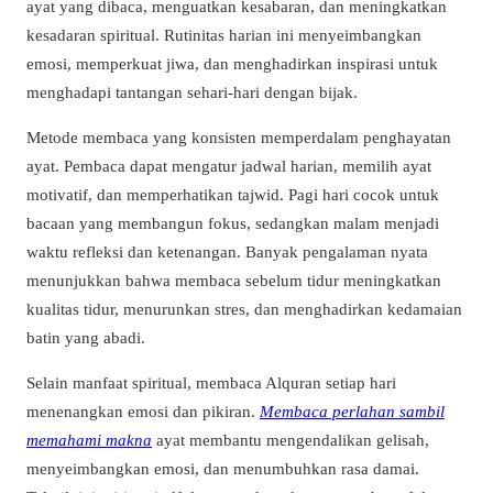
ayat yang dibaca, menguatkan kesabaran, dan meningkatkan
kesadaran spiritual. Rutinitas harian ini menyeimbangkan
emosi, memperkuat jiwa, dan menghadirkan inspirasi untuk
menghadapi tantangan sehari-hari dengan bijak.
Metode membaca yang konsisten memperdalam penghayatan
ayat. Pembaca dapat mengatur jadwal harian, memilih ayat
motivatif, dan memperhatikan tajwid. Pagi hari cocok untuk
bacaan yang membangun fokus, sedangkan malam menjadi
waktu refleksi dan ketenangan. Banyak pengalaman nyata
menunjukkan bahwa membaca sebelum tidur meningkatkan
kualitas tidur, menurunkan stres, dan menghadirkan kedamaian
batin yang abadi.
Selain manfaat spiritual, membaca Alquran setiap hari
menenangkan emosi dan pikiran.
Membaca perlahan sambil
memahami makna
ayat membantu mengendalikan gelisah,
menyeimbangkan emosi, dan menumbuhkan rasa damai.