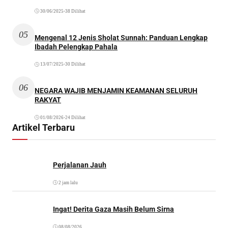
30/06/2025
•
38 Dilihat
05
Mengenal 12 Jenis Sholat Sunnah: Panduan Lengkap
Ibadah Pelengkap Pahala
13/07/2025
•
30 Dilihat
06
NEGARA WAJIB MENJAMIN KEAMANAN SELURUH
RAKYAT
01/08/2026
•
24 Dilihat
Artikel Terbaru
Perjalanan Jauh
2 jam lalu
Ingat! Derita Gaza Masih Belum Sirna
08/08/2026