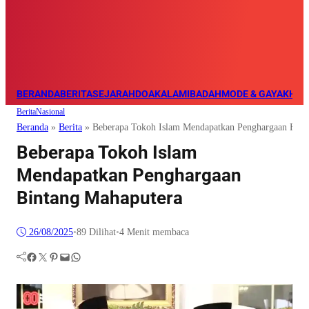
BERANDA
BERITA
SEJARAH
DOA
KALAM
IBADAH
MODE & GAYA
KHAZ
Berita
Nasional
Beranda
»
Berita
»
Beberapa Tokoh Islam Mendapatkan Penghargaan Bint
Beberapa Tokoh Islam
Mendapatkan Penghargaan
Bintang Mahaputera
26/08/2025
•
89
Dilihat
•
4 Menit membaca
Facebook
Twitter
Pinterest
Mail
WhatsApp