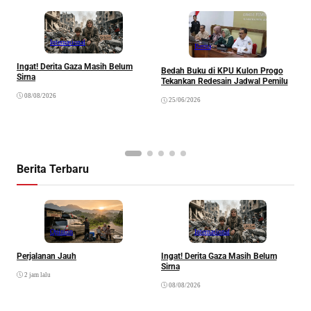
Internasional
Berita
Ingat! Derita Gaza Masih Belum
Bedah Buku di KPU Kulon Progo
Sirna
Tekankan Redesain Jadwal Pemilu
K
08/08/2026
25/06/2026
H
P
“
Berita Terbaru
Opinion
Internasional
Perjalanan Jauh
Ingat! Derita Gaza Masih Belum
D
Sirna
M
2 jam lalu
S
08/08/2026