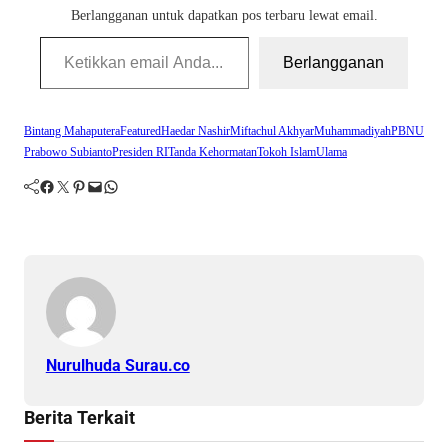
Berlangganan untuk dapatkan pos terbaru lewat email.
Ketikkan email Anda...
Berlangganan
Bintang Mahaputera
Featured
Haedar Nashir
Miftachul Akhyar
Muhammadiyah
PBNU
Prabowo Subianto
Presiden RI
Tanda Kehormatan
Tokoh Islam
Ulama
Facebook
Twitter
Pinterest
Mail
WhatsApp
Nurulhuda Surau.co
Berita Terkait