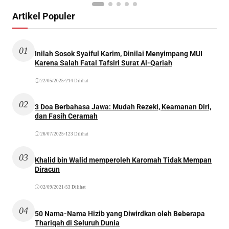
Artikel Populer
01
Inilah Sosok Syaiful Karim, Dinilai Menyimpang MUI
Karena Salah Fatal Tafsiri Surat Al-Qariah
22/05/2025
•
214 Dilihat
02
3 Doa Berbahasa Jawa: Mudah Rezeki, Keamanan Diri,
dan Fasih Ceramah
26/07/2025
•
123 Dilihat
03
Khalid bin Walid memperoleh Karomah Tidak Mempan
Diracun
02/09/2021
•
53 Dilihat
04
50 Nama-Nama Hizib yang Diwirdkan oleh Beberapa
Thariqah di Seluruh Dunia