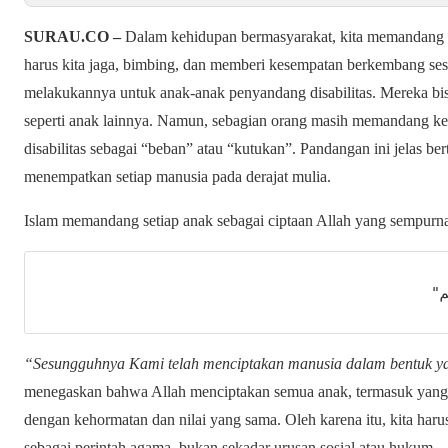
SURAU.CO –
Dalam kehidupan bermasyarakat, kita memandang 
harus kita jaga, bimbing, dan memberi kesempatan berkembang sesu
melakukannya untuk anak-anak penyandang disabilitas. Mereka bisa
seperti anak lainnya. Namun, sebagian orang masih memandang k
disabilitas sebagai “beban” atau “kutukan”. Pandangan ini jelas be
menempatkan setiap manusia pada derajat mulia.
Islam memandang setiap anak sebagai ciptaan Allah yang sempurn
"
“Sesungguhnya Kami telah menciptakan manusia dalam bentuk ya
menegaskan bahwa Allah menciptakan semua anak, termasuk yang me
dengan kehormatan dan nilai yang sama. Oleh karena itu, kita haru
sebagai perintah agama, bukan sekadar urusan sosial atau hukum.