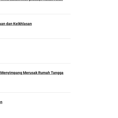
an dan Keikhlasan
 Menyimpang Merusak Rumah Tangga
an