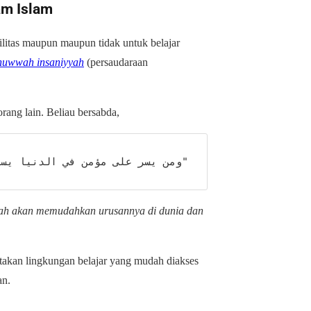
am Islam
ilitas maupun maupun tidak untuk belajar
huwwah insaniyyah
(persaudaraan
an orang lain. Beliau bersabda,
ومن يسر على مؤمن في الدنيا يس".
ah akan memudahkan urusannya di dunia dan
ptakan lingkungan belajar yang mudah diakses
an.