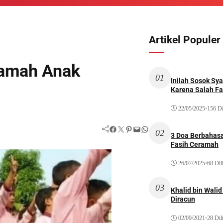
Artikel Populer
amah Anak
01
Inilah Sosok Sya
Karena Salah Fat
22/05/2025
•
156 Di
Facebook
Twitter
Pinterest
Mail
WhatsApp
02
3 Doa Berbahasa
Fasih Ceramah
26/07/2025
•
68 Dil
03
Khalid bin Wal
Diracun
02/09/2021
•
28 Dil