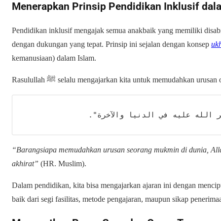
Menerapkan Prinsip Pendidikan Inklusif dal
Pendidikan inklusif mengajak semua anakbaik yang memiliki disab
dengan dukungan yang tepat. Prinsip ini sejalan dengan konsep
uk
kemanusiaan) dalam Islam.
Rasulullah ﷺ selalu mengajarkan kita untuk memudahkan urus
"ر الله عليه في الدنيا والآخرة
“Barangsiapa memudahkan urusan seorang mukmin di dunia, All
akhirat”
(HR. Muslim).
Dalam pendidikan, kita bisa mengajarkan ajaran ini dengan menci
baik dari segi fasilitas, metode pengajaran, maupun sikap penerima