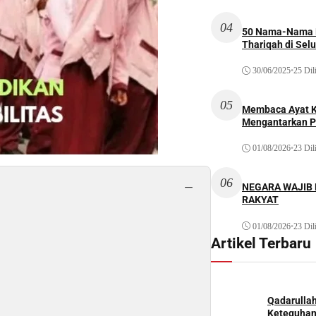
04
50 Nama-Nama H
Thariqah di Sel
30/06/2025
•
25 Dil
05
Membaca Ayat Ku
Mengantarkan P
01/08/2026
•
23 Dil
06
−
NEGARA WAJIB
RAKYAT
01/08/2026
•
23 Dil
Artikel Terbaru
Qadarulla
Keteguhan