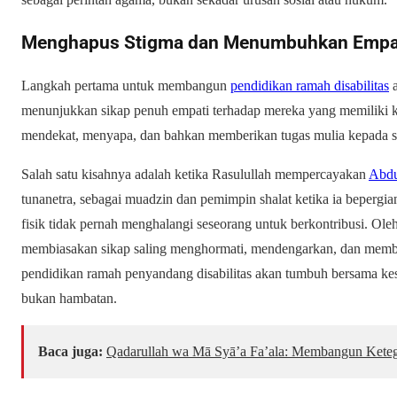
Menghapus Stigma dan Menumbuhkan Empa
Langkah pertama untuk membangun
pendidikan ramah disabilitas
a
menunjukkan sikap penuh empati terhadap mereka yang memiliki k
mendekat, menyapa, dan bahkan memberikan tugas mulia kepada sa
Salah satu kisahnya adalah ketika Rasulullah mempercayakan
Abdu
tunanetra, sebagai muadzin dan pemimpin shalat ketika ia bepergi
fisik tidak pernah menghalangi seseorang untuk berkontribusi. Ole
membiasakan sikap saling menghormati, mendengarkan, dan memba
pendidikan ramah penyandang disabilitas akan tumbuh bersama ke
bukan hambatan.
Baca juga:
Qadarullah wa Mā Syā’a Fa’ala: Membangun Keteg