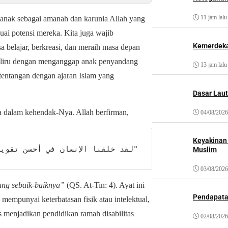
11 jam lalu
anak sebagai amanah dan karunia Allah yang
ai potensi mereka. Kita juga wajib
Kemerdeka
 belajar, berkreasi, dan meraih masa depan
eliru dengan menganggap anak penyandang
13 jam lalu
rtentangan dengan ajaran Islam yang
Dasar Laut
a dalam kehendak-Nya. Allah berfirman,
04/08/2026
Keyakinan
لقد خلقنا الإنسان في أحسن تقويم"
Muslim
03/08/2026
ng sebaik-baiknya”
(QS. At-Tin: 4). Ayat ini
Pendapat
mpunyai keterbatasan fisik atau intelektual,
s menjadikan pendidikan ramah disabilitas
02/08/2026