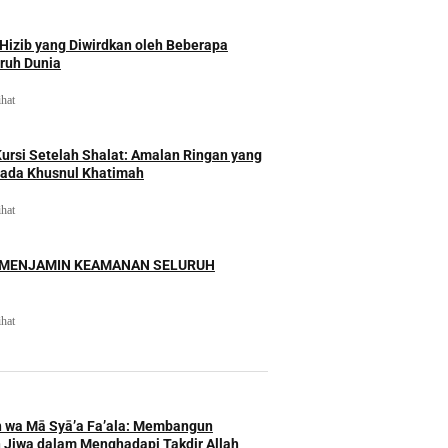
izib yang Diwirdkan oleh Beberapa
uruh Dunia
ihat
rsi Setelah Shalat: Amalan Ringan yang
ada Khusnul Khatimah
ihat
 MENJAMIN KEAMANAN SELURUH
ihat
h wa Mā Syā’a Fa’ala: Membangun
 Jiwa dalam Menghadapi Takdir Allah