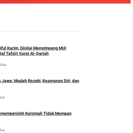
iful Karim, Dinilai Menyimpang MUI
al Tafsiri Surat Al-Qariah
lihat
 Jawa: Mudah Rezeki, Keamanan Diri, dan
ihat
id memperoleh Karomah Tidak Mempan
ihat