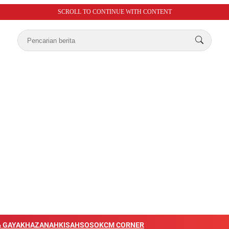
SCROLL TO CONTINUE WITH CONTENT
 GAYA
KHAZANAH
KISAH
SOSOK
CM CORNER