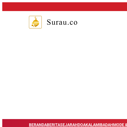
BERANDA
BERITA
SEJARAH
DOA
KALAM
IBADAH
MODE &