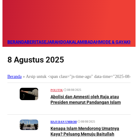
BERANDA
BERITA
SEJARAH
DOA
KALAM
IBADAH
MODE & GAYA
KHAZ
8 Agustus 2025
Beranda
»
Arsip untuk <span class="js-time-ago" data-time="2025-08-0
•
08/08/2025
POLITIK
Abolisi dan Amnesti oleh Raja atau
Presiden menurut Pandangan Islam
•
08/08/2025
HAJI DAN UMROH
Kenapa Islam Mendorong Umatnya
Kaya? Peluang Menuju Baitullah