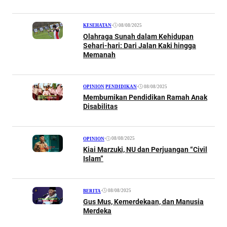
•
08/08/2025
KESEHATAN
Olahraga Sunah dalam Kehidupan
Sehari-hari: Dari Jalan Kaki hingga
Memanah
•
08/08/2025
OPINION
|
PENDIDIKAN
Membumikan Pendidikan Ramah Anak
Disabilitas
•
08/08/2025
OPINION
Kiai Marzuki, NU dan Perjuangan “Civil
Islam”
•
08/08/2025
BERITA
Gus Mus, Kemerdekaan, dan Manusia
Merdeka