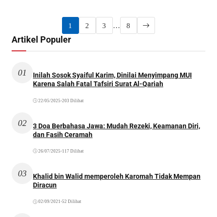
1
2
3
…
8
Artikel Populer
01
Inilah Sosok Syaiful Karim, Dinilai Menyimpang MUI
Karena Salah Fatal Tafsiri Surat Al-Qariah
22/05/2025
•
203 Dilihat
02
3 Doa Berbahasa Jawa: Mudah Rezeki, Keamanan Diri,
dan Fasih Ceramah
26/07/2025
•
117 Dilihat
03
Khalid bin Walid memperoleh Karomah Tidak Mempan
Diracun
02/09/2021
•
52 Dilihat