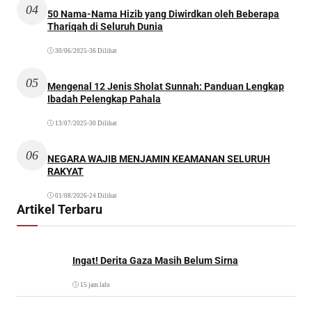
04
50 Nama-Nama Hizib yang Diwirdkan oleh Beberapa
Thariqah di Seluruh Dunia
30/06/2025
•
36 Dilihat
05
Mengenal 12 Jenis Sholat Sunnah: Panduan Lengkap
Ibadah Pelengkap Pahala
13/07/2025
•
30 Dilihat
06
NEGARA WAJIB MENJAMIN KEAMANAN SELURUH
RAKYAT
01/08/2026
•
24 Dilihat
Artikel Terbaru
Ingat! Derita Gaza Masih Belum Sirna
15 jam lalu