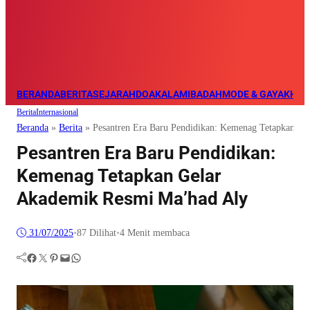
BERANDA
BERITA
SEJARAH
DOA
KALAM
IBADAH
MODE & GAYA
KHAZ
Berita
Internasional
Beranda
»
Berita
»
Pesantren Era Baru Pendidikan: Kemenag Tetapkan G
Pesantren Era Baru Pendidikan:
Kemenag Tetapkan Gelar
Akademik Resmi Ma’had Aly
31/07/2025
•
87
Dilihat
•
4 Menit membaca
Facebook
Twitter
Pinterest
Mail
WhatsApp