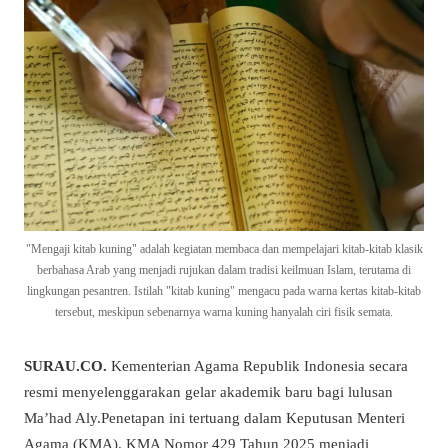
"Mengaji kitab kuning" adalah kegiatan membaca dan mempelajari kitab-kitab klasik
berbahasa Arab yang menjadi rujukan dalam tradisi keilmuan Islam, terutama di
lingkungan pesantren. Istilah "kitab kuning" mengacu pada warna kertas kitab-kitab
tersebut, meskipun sebenarnya warna kuning hanyalah ciri fisik semata.
SURAU.CO.
Kementerian Agama Republik Indonesia secara
resmi menyelenggarakan gelar akademik baru bagi lulusan
Ma’had Aly.Penetapan ini tertuang dalam Keputusan Menteri
Agama (KMA). KMA Nomor 429 Tahun 2025 menjadi