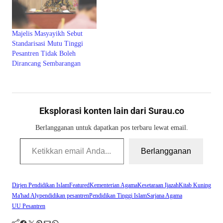
Majelis Masyayikh Sebut
Standarisasi Mutu Tinggi
Pesantren Tidak Boleh
Dirancang Sembarangan
Eksplorasi konten lain dari Surau.co
Berlangganan untuk dapatkan pos terbaru lewat email.
Ketikkan email Anda...
Berlangganan
Dirjen Pendidikan Islam
Featured
Kementerian Agama
Kesetaraan Ijazah
Kitab Kuning
Ma'had Aly
pendidikan pesantren
Pendidikan Tinggi Islam
Sarjana Agama
UU Pesantren
Facebook
Twitter
Pinterest
Mail
WhatsApp