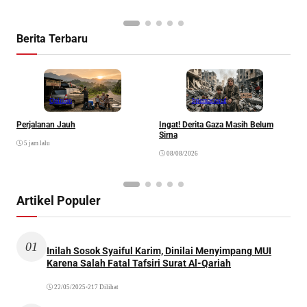
Berita Terbaru
Opinion
Internasional
Perjalanan Jauh
Ingat! Derita Gaza Masih Belum
D
Sirna
M
5 jam lalu
S
08/08/2026
Artikel Populer
01
Inilah Sosok Syaiful Karim, Dinilai Menyimpang MUI
Karena Salah Fatal Tafsiri Surat Al-Qariah
22/05/2025
•
217 Dilihat