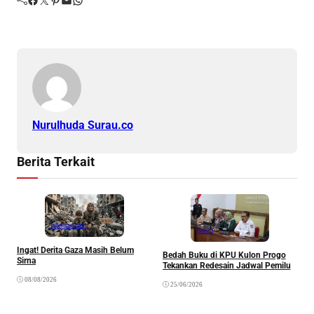
Nurulhuda Surau.co
Berita Terkait
Internasional
Berita
Ingat! Derita Gaza Masih Belum
Bedah Buku di KPU Kulon Progo
Sirna
Tekankan Redesain Jadwal Pemilu
K
08/08/2026
25/06/2026
H
P
“