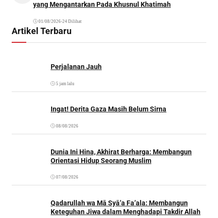
yang Mengantarkan Pada Khusnul Khatimah
01/08/2026
•
24 Dilihat
Artikel Terbaru
Perjalanan Jauh
5 jam lalu
Ingat! Derita Gaza Masih Belum Sirna
08/08/2026
Dunia Ini Hina, Akhirat Berharga: Membangun
Orientasi Hidup Seorang Muslim
07/08/2026
Qadarullah wa Mā Syā’a Fa’ala: Membangun
Keteguhan Jiwa dalam Menghadapi Takdir Allah