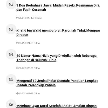
02
3 Doa Berbahasa Jawa: Mudah Rezeki, Keamanan Diri,
dan Fasih Ceramah
26/07/2025
•
125 Dilihat
03
Khalid bin Walid memperoleh Karomah Tidak Mempan
Diracun
02/09/2021
•
53 Dilihat
04
50 Nama-Nama Hizib yang Diwirdkan oleh Beberapa
Thariqah di Seluruh Dunia
30/06/2025
•
38 Dilihat
05
Mengenal 12 Jenis Sholat Sunnah: Panduan Lengkap
Ibadah Pelengkap Pahala
13/07/2025
•
35 Dilihat
06
Membaca Ayat Kursi Setelah Shalat: Amalan Ringan