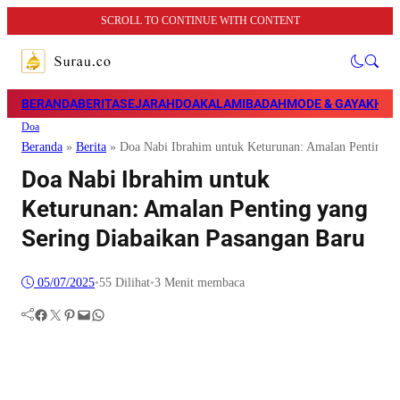
SCROLL TO CONTINUE WITH CONTENT
BERANDA
BERITA
SEJARAH
DOA
KALAM
IBADAH
MODE & GAYA
KHAZ
Doa
Beranda
»
Berita
»
Doa Nabi Ibrahim untuk Keturunan: Amalan Penting y
Doa Nabi Ibrahim untuk
Keturunan: Amalan Penting yang
Sering Diabaikan Pasangan Baru
05/07/2025
•
55
Dilihat
•
3 Menit membaca
Facebook
Twitter
Pinterest
Mail
WhatsApp