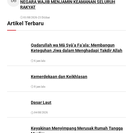
06
NEGARA WAJIB MENJAMIN KEAMANAN SELURUH
RAKYAT
01/08/2026
•
23 Dilihat
Artikel Terbaru
Qadarullah wa Mā Syā’a Fa’ala: Membangun
Keteguhan Jiwa dalam Menghadapi Takdir Allah
6 jam lalu
Kemerdekaan dan Keikhlasan
8 jam lalu
Dasar Laut
04/08/2026
Keyakinan Menyimpang Merusak Rumah Tangga