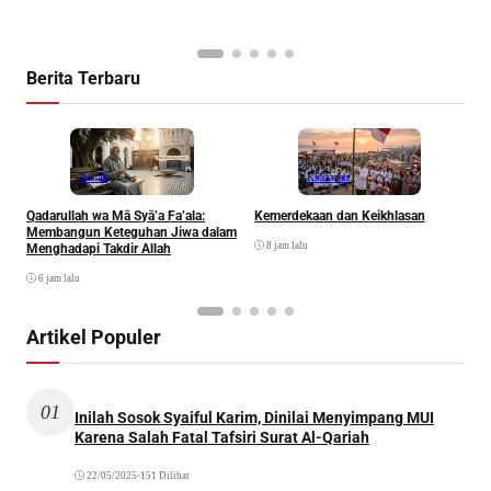
Berita Terbaru
Ibadah
Khazanah
Qadarullah wa Mā Syā’a Fa’ala:
Kemerdekaan dan Keikhlasan
D
Membangun Keteguhan Jiwa dalam
8 jam lalu
Menghadapi Takdir Allah
6 jam lalu
Artikel Populer
01
Inilah Sosok Syaiful Karim, Dinilai Menyimpang MUI
Karena Salah Fatal Tafsiri Surat Al-Qariah
22/05/2025
•
151 Dilihat