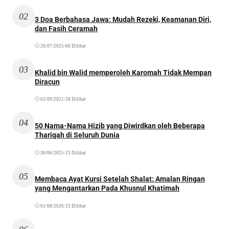
02
3 Doa Berbahasa Jawa: Mudah Rezeki, Keamanan Diri,
dan Fasih Ceramah
26/07/2025
•
66 Dilihat
03
Khalid bin Walid memperoleh Karomah Tidak Mempan
Diracun
02/09/2021
•
28 Dilihat
04
50 Nama-Nama Hizib yang Diwirdkan oleh Beberapa
Thariqah di Seluruh Dunia
30/06/2025
•
23 Dilihat
05
Membaca Ayat Kursi Setelah Shalat: Amalan Ringan
yang Mengantarkan Pada Khusnul Khatimah
01/08/2026
•
23 Dilihat