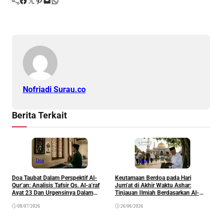
Facebook
Twitter
Pinterest
Mail
WhatsApp
Nofriadi Surau.co
Berita Terkait
Doa
Doa
Doa Taubat Dalam Perspektif Al-
Keutamaan Berdoa pada Hari
Qur’an: Analisis Tafsir Qs. Al-a’raf
Jum’at di Akhir Waktu Ashar:
D
Ayat 23 Dan Urgensinya Dalam
Tinjauan Ilmiah Berdasarkan Al-
Pembinaan Spiritual Seorang
Qur’an dan Sunnah
08/07/2026
26/06/2026
Muslim