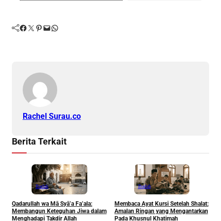
Facebook
Twitter
Pinterest
Mail
WhatsApp
Rachel Surau.co
Berita Terkait
Ibadah
Ibadah
Qadarullah wa Mā Syā’a Fa’ala:
Membaca Ayat Kursi Setelah Shalat:
T
Membangun Keteguhan Jiwa dalam
Amalan Ringan yang Mengantarkan
J
Menghadapi Takdir Allah
Pada Khusnul Khatimah
(