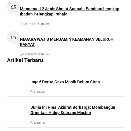
05
Mengenal 12 Jenis Sholat Sunnah: Panduan Lengkap
Ibadah Pelengkap Pahala
13/07/2025
•
29 Dilihat
06
NEGARA WAJIB MENJAMIN KEAMANAN SELURUH
RAKYAT
01/08/2026
•
24 Dilihat
Artikel Terbaru
Ingat! Derita Gaza Masih Belum Sirna
2 jam lalu
Dunia Ini Hina, Akhirat Berharga: Membangun
Orientasi Hidup Seorang Muslim
20 jam lalu