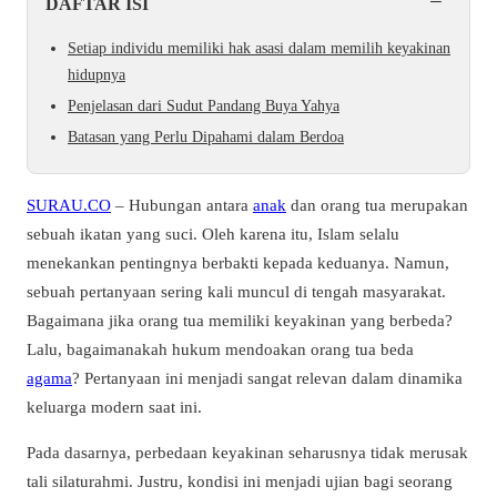
−
DAFTAR ISI
Setiap individu memiliki hak asasi dalam memilih keyakinan
hidupnya
Penjelasan dari Sudut Pandang Buya Yahya
Batasan yang Perlu Dipahami dalam Berdoa
SURAU.CO
– Hubungan antara
anak
dan orang tua merupakan
sebuah ikatan yang suci. Oleh karena itu, Islam selalu
menekankan pentingnya berbakti kepada keduanya. Namun,
sebuah pertanyaan sering kali muncul di tengah masyarakat.
Bagaimana jika orang tua memiliki keyakinan yang berbeda?
Lalu, bagaimanakah hukum mendoakan orang tua beda
agama
? Pertanyaan ini menjadi sangat relevan dalam dinamika
keluarga modern saat ini.
Pada dasarnya, perbedaan keyakinan seharusnya tidak merusak
tali silaturahmi. Justru, kondisi ini menjadi ujian bagi seorang