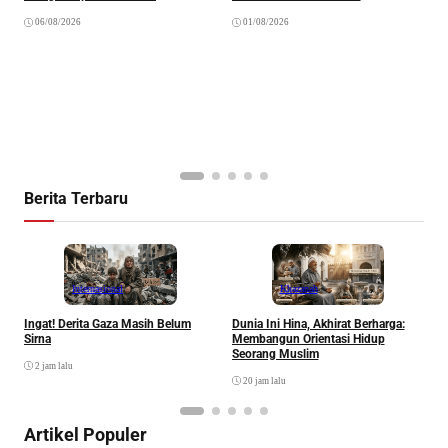
A
06/08/2026
01/08/2026
P
Berita Terbaru
Internasional
Khazanah
Ingat! Derita Gaza Masih Belum
Dunia Ini Hina, Akhirat Berharga:
Q
Sirna
Membangun Orientasi Hidup
M
Seorang Muslim
M
2 jam lalu
20 jam lalu
Artikel Populer