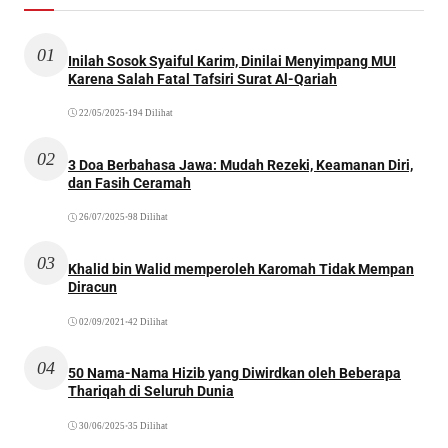
01
Inilah Sosok Syaiful Karim, Dinilai Menyimpang MUI
Karena Salah Fatal Tafsiri Surat Al-Qariah
22/05/2025
•
194 Dilihat
02
3 Doa Berbahasa Jawa: Mudah Rezeki, Keamanan Diri,
dan Fasih Ceramah
26/07/2025
•
98 Dilihat
03
Khalid bin Walid memperoleh Karomah Tidak Mempan
Diracun
02/09/2021
•
42 Dilihat
04
50 Nama-Nama Hizib yang Diwirdkan oleh Beberapa
Thariqah di Seluruh Dunia
30/06/2025
•
35 Dilihat