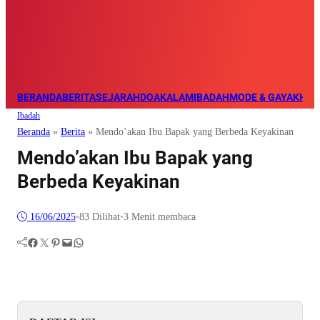
BERANDA
BERITA
SEJARAH
DOA
KALAM
IBADAH
MODE & GAYA
KHAZ
Ibadah
Beranda
»
Berita
»
Mendo’akan Ibu Bapak yang Berbeda Keyakinan
Mendo’akan Ibu Bapak yang
Berbeda Keyakinan
16/06/2025
•
83
Dilihat
•
3 Menit membaca
Facebook
Twitter
Pinterest
Mail
WhatsApp