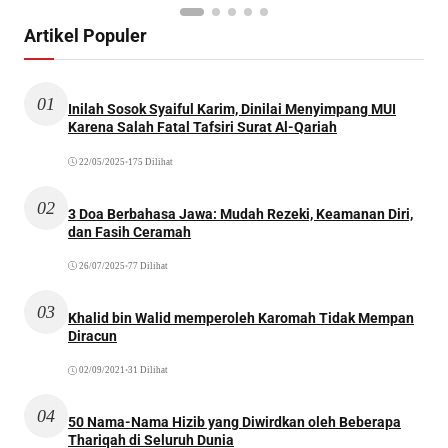
Artikel Populer
01
Inilah Sosok Syaiful Karim, Dinilai Menyimpang MUI
Karena Salah Fatal Tafsiri Surat Al-Qariah
22/05/2025
•
175 Dilihat
02
3 Doa Berbahasa Jawa: Mudah Rezeki, Keamanan Diri,
dan Fasih Ceramah
26/07/2025
•
77 Dilihat
03
Khalid bin Walid memperoleh Karomah Tidak Mempan
Diracun
02/09/2021
•
31 Dilihat
04
50 Nama-Nama Hizib yang Diwirdkan oleh Beberapa
Thariqah di Seluruh Dunia