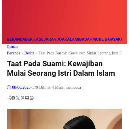
BERANDA
BERITA
SEJARAH
DOA
KALAM
IBADAH
MODE & GAYA
KHAZ
Opinion
Beranda
»
Berita
»
Taat Pada Suami: Kewajiban Mulai Seorang Istri Dala
Taat Pada Suami: Kewajiban
Mulai Seorang Istri Dalam Islam
08/06/2025
•
179
Dilihat
•
4 Menit membaca
Facebook
Twitter
Pinterest
Mail
WhatsApp