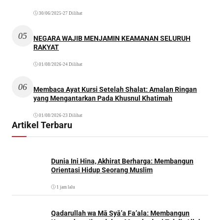
30/06/2025
•
27 Dilihat
05
NEGARA WAJIB MENJAMIN KEAMANAN SELURUH
RAKYAT
01/08/2026
•
24 Dilihat
06
Membaca Ayat Kursi Setelah Shalat: Amalan Ringan
yang Mengantarkan Pada Khusnul Khatimah
01/08/2026
•
23 Dilihat
Artikel Terbaru
Dunia Ini Hina, Akhirat Berharga: Membangun
Orientasi Hidup Seorang Muslim
1 jam lalu
Qadarullah wa Mā Syā’a Fa’ala: Membangun