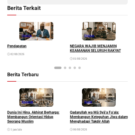
Berita Terkait
Opinion
Opinion
Pendapatan
NEGARA WAJIB MENJAMIN
M
KEAMANAN SELURUH RAKYAT
02/08/2026
01/08/2026
Berita Terbaru
Khazanah
Ibadah
Dunia Ini Hina, Akhirat Berharga:
Qadarullah wa Mā Syā’a Fa’ala:
K
Membangun Orientasi Hidup
Membangun Keteguhan Jiwa dalam
Seorang Muslim
Menghadapi Takdir Allah
1 jam lalu
06/08/2026