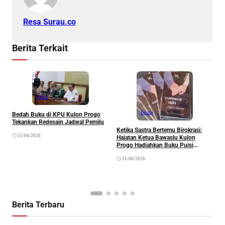
Resa Surau.co
Berita Terkait
Berita
”
Berita
Bedah Buku di KPU Kulon Progo
S
Tekankan Redesain Jadwal Pemilu
M
Ketika Sastra Bertemu Birokrasi:
25/06/2026
Hajatan Ketua Bawaslu Kulon
Progo Hadiahkan Buku Puisi
“Maklumat Cinta” sebagai Suvenir
21/06/2026
Berita Terbaru