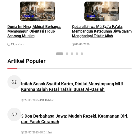
Khazanah
Ibadah
Dunia Ini Hina, Akhirat Berharga:
Qadarullah wa Mā Syā’a Fa’ala:
K
Membangun Orientasi Hidup
Membangun Keteguhan Jiwa dalam
Seorang Muslim
Menghadapi Takdir Allah
13 jam lalu
06/08/2026
Artikel Populer
01
Inilah Sosok Syaiful Karim, Dinilai Menyimpang MUI
Karena Salah Fatal Tafsiri Surat Al-Qariah
22/05/2025
•
191 Dilihat
02
3 Doa Berbahasa Jawa: Mudah Rezeki, Keamanan Diri,
dan Fasih Ceramah
26/07/2025
•
88 Dilihat