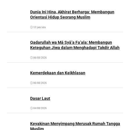
Dunia Ini Hina, Akhirat Berharga: Membangun
Orientasi Hidup Seorang Muslim
13 jam lalu
Qadarullah wa Mā Syā’a Fa’ala: Membangun
Keteguhan Jiwa dalam Menghadapi Takdir Allah
06/08/2026
Kemerdekaan dan Keikhlasan
06/08/2026
Dasar Laut
04/08/2026
Keyakinan Menyimpang Merusak Rumah Tangga
Muslim