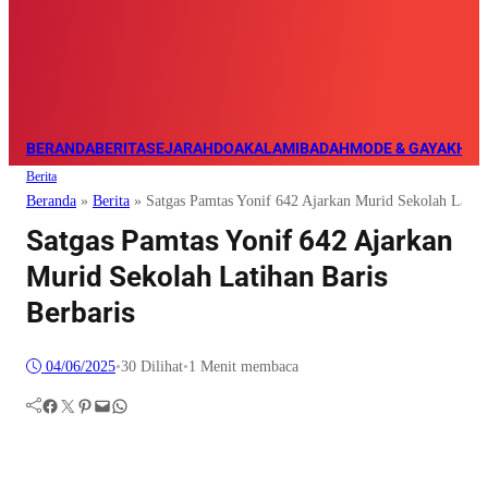
BERANDA
BERITA
SEJARAH
DOA
KALAM
IBADAH
MODE & GAYA
KHAZ
Berita
Beranda
»
Berita
»
Satgas Pamtas Yonif 642 Ajarkan Murid Sekolah Latiha
Satgas Pamtas Yonif 642 Ajarkan
Murid Sekolah Latihan Baris
Berbaris
04/06/2025
•
30
Dilihat
•
1 Menit membaca
Facebook
Twitter
Pinterest
Mail
WhatsApp