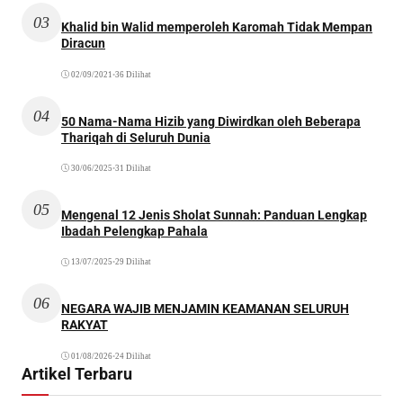
03
Khalid bin Walid memperoleh Karomah Tidak Mempan
Diracun
02/09/2021
•
36 Dilihat
04
50 Nama-Nama Hizib yang Diwirdkan oleh Beberapa
Thariqah di Seluruh Dunia
30/06/2025
•
31 Dilihat
05
Mengenal 12 Jenis Sholat Sunnah: Panduan Lengkap
Ibadah Pelengkap Pahala
13/07/2025
•
29 Dilihat
06
NEGARA WAJIB MENJAMIN KEAMANAN SELURUH
RAKYAT
01/08/2026
•
24 Dilihat
Artikel Terbaru