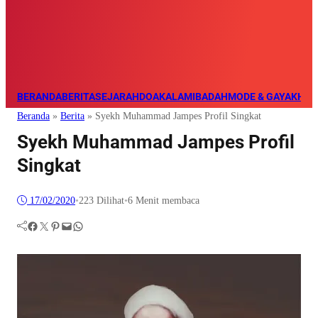
BERANDA
BERITA
SEJARAH
DOA
KALAM
IBADAH
MODE & GAYA
KHAZ
Beranda
»
Berita
»
Syekh Muhammad Jampes Profil Singkat
Syekh Muhammad Jampes Profil
Singkat
17/02/2020
•
223
Dilihat
•
6 Menit membaca
Facebook
Twitter
Pinterest
Mail
WhatsApp