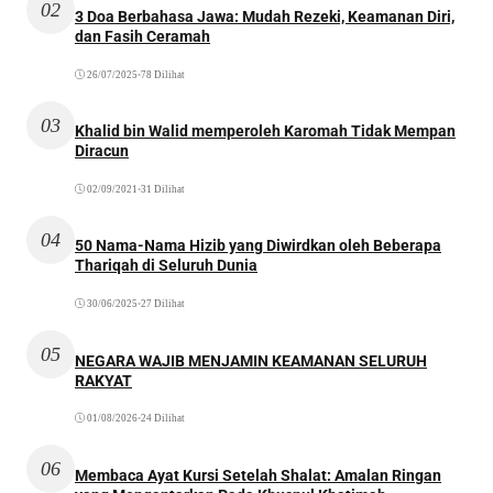
02
3 Doa Berbahasa Jawa: Mudah Rezeki, Keamanan Diri,
dan Fasih Ceramah
26/07/2025
•
78 Dilihat
03
Khalid bin Walid memperoleh Karomah Tidak Mempan
Diracun
02/09/2021
•
31 Dilihat
04
50 Nama-Nama Hizib yang Diwirdkan oleh Beberapa
Thariqah di Seluruh Dunia
30/06/2025
•
27 Dilihat
05
NEGARA WAJIB MENJAMIN KEAMANAN SELURUH
RAKYAT
01/08/2026
•
24 Dilihat
06
Membaca Ayat Kursi Setelah Shalat: Amalan Ringan