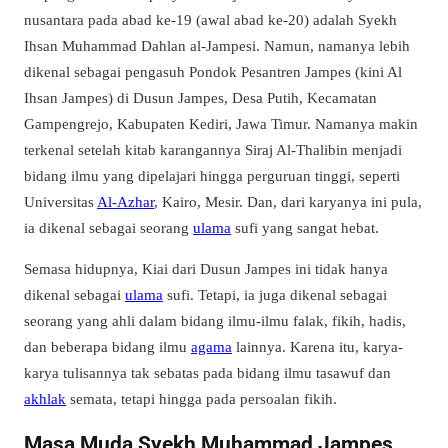
nusantara pada abad ke-19 (awal abad ke-20) adalah Syekh
Ihsan Muhammad Dahlan al-Jampesi. Namun, namanya lebih
dikenal sebagai pengasuh Pondok Pesantren Jampes (kini Al
Ihsan Jampes) di Dusun Jampes, Desa Putih, Kecamatan
Gampengrejo, Kabupaten Kediri, Jawa Timur. Namanya makin
terkenal setelah kitab karangannya Siraj Al-Thalibin menjadi
bidang ilmu yang dipelajari hingga perguruan tinggi, seperti
Universitas
Al-Azhar
, Kairo, Mesir. Dan, dari karyanya ini pula,
ia dikenal sebagai seorang
ulama
sufi yang sangat hebat.
Semasa hidupnya, Kiai dari Dusun Jampes ini tidak hanya
dikenal sebagai
ulama
sufi. Tetapi, ia juga dikenal sebagai
seorang yang ahli dalam bidang ilmu-ilmu falak, fikih, hadis,
dan beberapa bidang ilmu
agama
lainnya. Karena itu, karya-
karya tulisannya tak sebatas pada bidang ilmu tasawuf dan
akhlak
semata, tetapi hingga pada persoalan fikih.
Masa Muda Syekh Muhammad Jampes