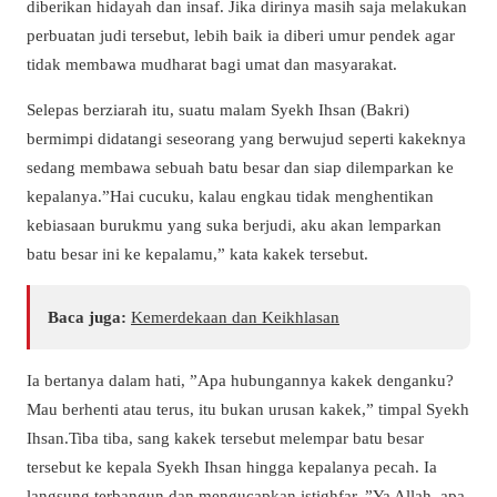
diberikan hidayah dan insaf. Jika dirinya masih saja melakukan
perbuatan judi tersebut, lebih baik ia diberi umur pendek agar
tidak membawa mudharat bagi umat dan masyarakat.
Selepas berziarah itu, suatu malam Syekh Ihsan (Bakri)
bermimpi didatangi seseorang yang berwujud seperti kakeknya
sedang membawa sebuah batu besar dan siap dilemparkan ke
kepalanya.”Hai cucuku, kalau engkau tidak menghentikan
kebiasaan burukmu yang suka berjudi, aku akan lemparkan
batu besar ini ke kepalamu,” kata kakek tersebut.
Baca juga:
Kemerdekaan dan Keikhlasan
Ia bertanya dalam hati, ”Apa hubungannya kakek denganku?
Mau berhenti atau terus, itu bukan urusan kakek,” timpal Syekh
Ihsan.Tiba tiba, sang kakek tersebut melempar batu besar
tersebut ke kepala Syekh Ihsan hingga kepalanya pecah. Ia
langsung terbangun dan mengucapkan istighfar. ”Ya Allah, apa