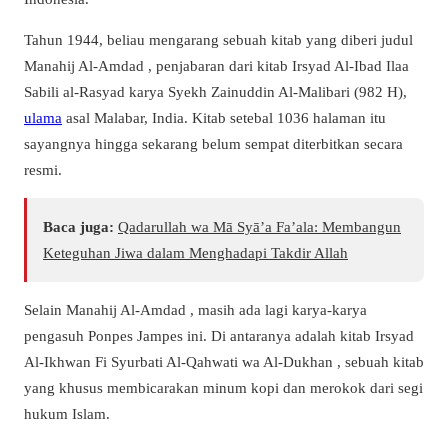
Tahun 1944, beliau mengarang sebuah kitab yang diberi judul
Manahij Al-Amdad , penjabaran dari kitab Irsyad Al-Ibad Ilaa
Sabili al-Rasyad karya Syekh Zainuddin Al-Malibari (982 H),
ulama
asal Malabar, India. Kitab setebal 1036 halaman itu
sayangnya hingga sekarang belum sempat diterbitkan secara
resmi.
Baca juga:
Qadarullah wa Mā Syā’a Fa’ala: Membangun
Keteguhan Jiwa dalam Menghadapi Takdir Allah
Selain Manahij Al-Amdad , masih ada lagi karya-karya
pengasuh Ponpes Jampes ini. Di antaranya adalah kitab Irsyad
Al-Ikhwan Fi Syurbati Al-Qahwati wa Al-Dukhan , sebuah kitab
yang khusus membicarakan minum kopi dan merokok dari segi
hukum Islam.