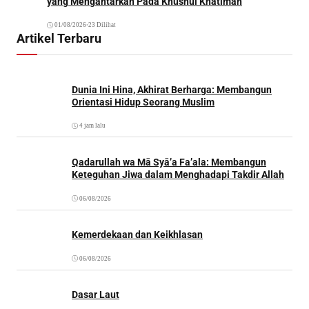
yang Mengantarkan Pada Khusnul Khatimah
01/08/2026
•
23 Dilihat
Artikel Terbaru
Dunia Ini Hina, Akhirat Berharga: Membangun
Orientasi Hidup Seorang Muslim
4 jam lalu
Qadarullah wa Mā Syā’a Fa’ala: Membangun
Keteguhan Jiwa dalam Menghadapi Takdir Allah
06/08/2026
Kemerdekaan dan Keikhlasan
06/08/2026
Dasar Laut