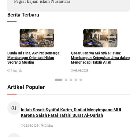
Pegiat kajian islam Nusantara
Berita Terbaru
Khazanah
Ibadah
Dunia Ini Hina, Akhirat Berharga:
Qadarullah wa Mā Syā’a Fa’ala:
K
Membangun Orientasi Hidup
Membangun Keteguhan Jiwa dalam
Seorang Muslim
Menghadapi Takdir Allah
4 jam lalu
06/08/2026
Artikel Populer
01
Inilah Sosok Syaiful Karim, Dinilai Menyimpang MUI
Karena Salah Fatal Tafsiri Surat Al-Qariah
22/05/2025
•
176 Dilihat