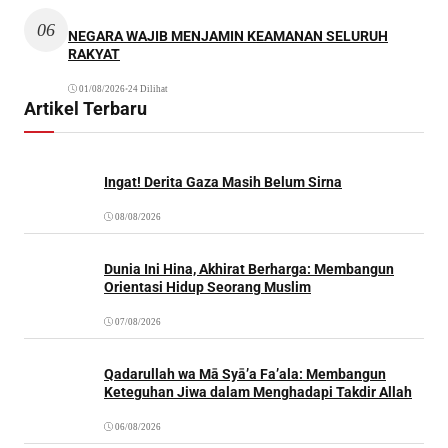
06
NEGARA WAJIB MENJAMIN KEAMANAN SELURUH
RAKYAT
01/08/2026
•
24 Dilihat
Artikel Terbaru
Ingat! Derita Gaza Masih Belum Sirna
08/08/2026
Dunia Ini Hina, Akhirat Berharga: Membangun
Orientasi Hidup Seorang Muslim
07/08/2026
Qadarullah wa Mā Syā’a Fa’ala: Membangun
Keteguhan Jiwa dalam Menghadapi Takdir Allah
06/08/2026