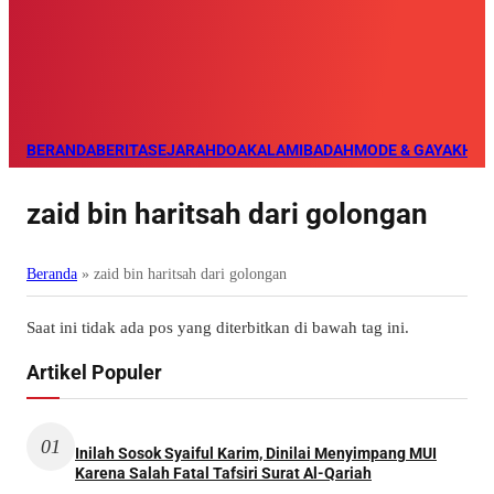
BERANDA
BERITA
SEJARAH
DOA
KALAM
IBADAH
MODE & GAYA
KHAZ
zaid bin haritsah dari golongan
Beranda
»
zaid bin haritsah dari golongan
Saat ini tidak ada pos yang diterbitkan di bawah tag ini.
Artikel Populer
01
Inilah Sosok Syaiful Karim, Dinilai Menyimpang MUI
Karena Salah Fatal Tafsiri Surat Al-Qariah