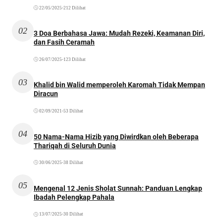
22/05/2025
•
212 Dilihat
02
3 Doa Berbahasa Jawa: Mudah Rezeki, Keamanan Diri,
dan Fasih Ceramah
26/07/2025
•
123 Dilihat
03
Khalid bin Walid memperoleh Karomah Tidak Mempan
Diracun
02/09/2021
•
53 Dilihat
04
50 Nama-Nama Hizib yang Diwirdkan oleh Beberapa
Thariqah di Seluruh Dunia
30/06/2025
•
38 Dilihat
05
Mengenal 12 Jenis Sholat Sunnah: Panduan Lengkap
Ibadah Pelengkap Pahala
13/07/2025
•
30 Dilihat