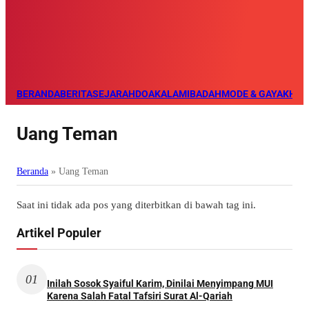
BERANDA
BERITA
SEJARAH
DOA
KALAM
IBADAH
MODE & GAYA
KHAZ
Uang Teman
Beranda
»
Uang Teman
Saat ini tidak ada pos yang diterbitkan di bawah tag ini.
Artikel Populer
01
Inilah Sosok Syaiful Karim, Dinilai Menyimpang MUI
Karena Salah Fatal Tafsiri Surat Al-Qariah