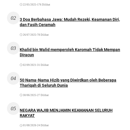
22/05/2025
•
176 Dilihat
02
3 Doa Berbahasa Jawa: Mudah Rezeki, Keamanan Diri,
dan Fasih Ceramah
26/07/2025
•
78 Dilihat
03
Khalid bin Walid memperoleh Karomah Tidak Mempan
Diracun
02/09/2021
•
31 Dilihat
04
50 Nama-Nama Hizib yang Diwirdkan oleh Beberapa
Thariqah di Seluruh Dunia
30/06/2025
•
27 Dilihat
05
NEGARA WAJIB MENJAMIN KEAMANAN SELURUH
RAKYAT
01/08/2026
•
24 Dilihat