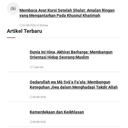
06
Membaca Ayat Kursi Setelah Shalat: Amalan Ringan
yang Mengantarkan Pada Khusnul Khatimah
01/08/2026
•
23 Dilihat
Artikel Terbaru
Dunia Ini Hina, Akhirat Berharga: Membangun
Orientasi Hidup Seorang Muslim
3 jam lalu
Qadarullah wa Mā Syā’a Fa’ala: Membangun
Keteguhan Jiwa dalam Menghadapi Takdir Allah
06/08/2026
Kemerdekaan dan Keikhlasan
06/08/2026