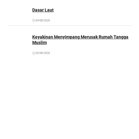
Dasar Laut
04/08/2026
Keyakinan Menyimpang Merusak Rumah Tangga
Muslim
03/08/2026