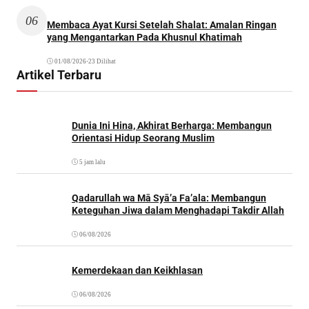
06
Membaca Ayat Kursi Setelah Shalat: Amalan Ringan
yang Mengantarkan Pada Khusnul Khatimah
01/08/2026
•
23 Dilihat
Artikel Terbaru
Dunia Ini Hina, Akhirat Berharga: Membangun
Orientasi Hidup Seorang Muslim
5 jam lalu
Qadarullah wa Mā Syā’a Fa’ala: Membangun
Keteguhan Jiwa dalam Menghadapi Takdir Allah
06/08/2026
Kemerdekaan dan Keikhlasan
06/08/2026