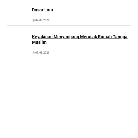
Dasar Laut
04/08/2026
Keyakinan Menyimpang Merusak Rumah Tangga
Muslim
03/08/2026