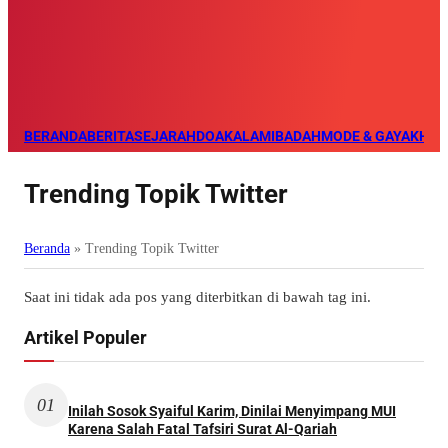
BERANDA
BERITA
SEJARAH
DOA
KALAM
IBADAH
MODE & GAYA
KHAZ
Trending Topik Twitter
Beranda
»
Trending Topik Twitter
Saat ini tidak ada pos yang diterbitkan di bawah tag ini.
Artikel Populer
01
Inilah Sosok Syaiful Karim, Dinilai Menyimpang MUI
Karena Salah Fatal Tafsiri Surat Al-Qariah