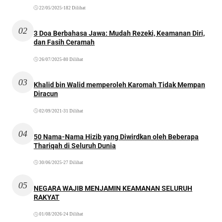
22/05/2025
•
182 Dilihat
02
3 Doa Berbahasa Jawa: Mudah Rezeki, Keamanan Diri,
dan Fasih Ceramah
26/07/2025
•
80 Dilihat
03
Khalid bin Walid memperoleh Karomah Tidak Mempan
Diracun
02/09/2021
•
31 Dilihat
04
50 Nama-Nama Hizib yang Diwirdkan oleh Beberapa
Thariqah di Seluruh Dunia
30/06/2025
•
27 Dilihat
05
NEGARA WAJIB MENJAMIN KEAMANAN SELURUH
RAKYAT
01/08/2026
•
24 Dilihat