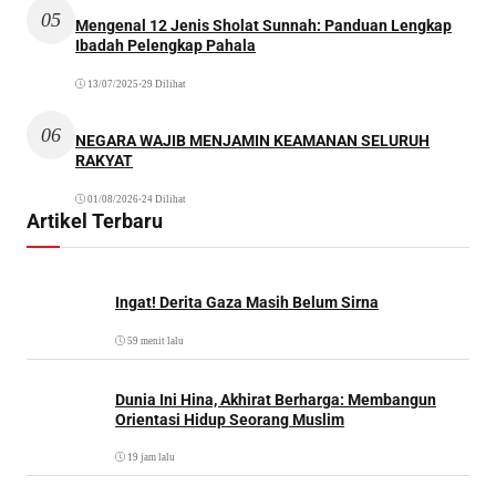
05
Mengenal 12 Jenis Sholat Sunnah: Panduan Lengkap
Ibadah Pelengkap Pahala
13/07/2025
•
29 Dilihat
06
NEGARA WAJIB MENJAMIN KEAMANAN SELURUH
RAKYAT
01/08/2026
•
24 Dilihat
Artikel Terbaru
Ingat! Derita Gaza Masih Belum Sirna
59 menit lalu
Dunia Ini Hina, Akhirat Berharga: Membangun
Orientasi Hidup Seorang Muslim
19 jam lalu