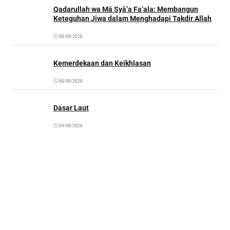
Qadarullah wa Mā Syā’a Fa’ala: Membangun
Keteguhan Jiwa dalam Menghadapi Takdir Allah
06/08/2026
Kemerdekaan dan Keikhlasan
06/08/2026
Dasar Laut
04/08/2026