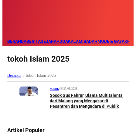
BERANDA
BERITA
SEJARAH
DOA
KALAM
IBADAH
MODE & GAYA
KHAZ
tokoh Islam 2025
Beranda
»
tokoh Islam 2025
•
27/05/2025
SOSOK
Sosok Gus Fahrur, Ulama Multitalenta
dari Malang yang Mengakar di
Pesantren dan Mengudara di Publik
Artikel Populer