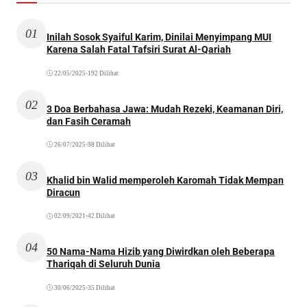
01
Inilah Sosok Syaiful Karim, Dinilai Menyimpang MUI
Karena Salah Fatal Tafsiri Surat Al-Qariah
22/05/2025
•
192 Dilihat
02
3 Doa Berbahasa Jawa: Mudah Rezeki, Keamanan Diri,
dan Fasih Ceramah
26/07/2025
•
98 Dilihat
03
Khalid bin Walid memperoleh Karomah Tidak Mempan
Diracun
02/09/2021
•
42 Dilihat
04
50 Nama-Nama Hizib yang Diwirdkan oleh Beberapa
Thariqah di Seluruh Dunia
30/06/2025
•
35 Dilihat