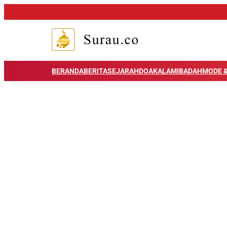
BERANDA
BERITA
SEJARAH
DOA
KALAM
IBADAH
MODE &