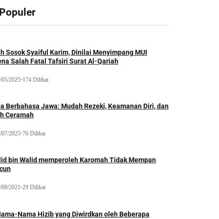
 Populer
ah Sosok Syaiful Karim, Dinilai Menyimpang MUI
na Salah Fatal Tafsiri Surat Al-Qariah
/05/2025
•
174 Dilihat
oa Berbahasa Jawa: Mudah Rezeki, Keamanan Diri, dan
ih Ceramah
/07/2025
•
76 Dilihat
lid bin Walid memperoleh Karomah Tidak Mempan
acun
/09/2021
•
29 Dilihat
Nama-Nama Hizib yang Diwirdkan oleh Beberapa