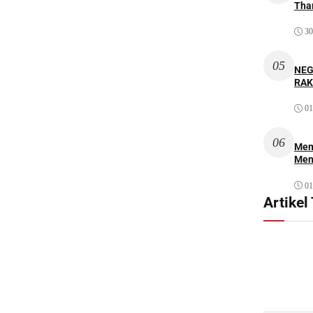
Thar
30
05
NEG
RAK
01
06
Mem
Men
01
Artikel