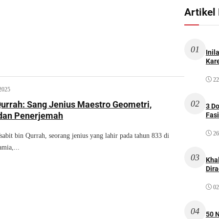
Artikel
01
Inil
Kare
22
2025
02
Qurrah: Sang Jenius Maestro Geometri,
3 D
Astronom, dan Penerjemah
Fas
26
it bin Qurrah, seorang jenius yang lahir pada tahun 833 di
mia,...
03
Kha
Dir
02
04
50 