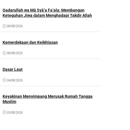
Qadarullah wa Mā Syā’a Fa’ala: Membangun
Keteguhan Jiwa dalam Menghadapi Takdir Allah
06/08/2026
Kemerdekaan dan Keikhlasan
06/08/2026
Dasar Laut
04/08/2026
Keyakinan Menyimpang Merusak Rumah Tangga
Muslim
03/08/2026