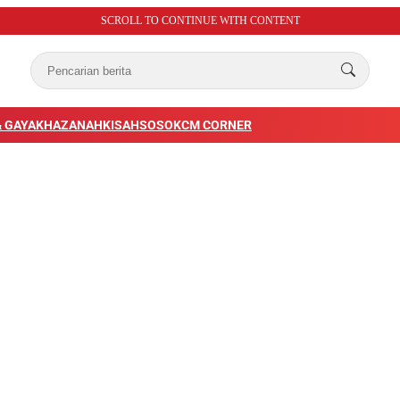
SCROLL TO CONTINUE WITH CONTENT
 GAYA
KHAZANAH
KISAH
SOSOK
CM CORNER