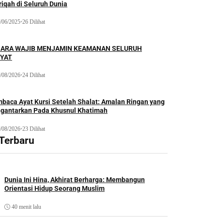
iqah di Seluruh Dunia
/06/2025
•
26 Dilihat
ARA WAJIB MENJAMIN KEAMANAN SELURUH
YAT
/08/2026
•
24 Dilihat
baca Ayat Kursi Setelah Shalat: Amalan Ringan yang
gantarkan Pada Khusnul Khatimah
/08/2026
•
23 Dilihat
 Terbaru
Dunia Ini Hina, Akhirat Berharga: Membangun
Orientasi Hidup Seorang Muslim
40 menit lalu