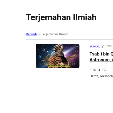
Terjemahan Ilmiah
Beranda
»
Terjemahan Ilmiah
•
02/09/
SOSOK
Tsabit bin 
SURAU.CO – Tsab
Haran, Mesopota