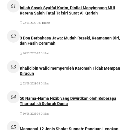
01
Inilah Sosok Syaiful Karim, Dinilai Menyimpang MUI
Karena Salah Fatal Tafsiri Surat Al-Qariah
22/05/2025
•
191 Dilihat
02
3 Doa Berbahasa Jawa: Mudah Rezeki, Keamanan Diri,
dan Fasih Ceramah
26/07/2025
•
87 Dilihat
03
Khalid bin Walid memperoleh Karomah Tidak Mempan
Diracun
02/09/2021
•
35 Dilihat
04
50 Nama-Nama Hizib yang Diwirdkan oleh Beberapa
Thariqah di Seluruh Dunia
30/06/2025
•
30 Dilihat
05
Mengenal 12 Jenis Sholat Sunnah: Panduan Lengkap