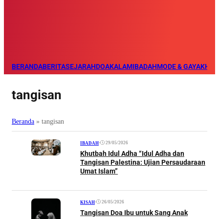
BERANDA
BERITA
SEJARAH
DOA
KALAM
IBADAH
MODE & GAYA
KHAZ
tangisan
Beranda
»
tangisan
•
29/05/2026
IBADAH
Khutbah Idul Adha “Idul Adha dan
Tangisan Palestina: Ujian Persaudaraan
Umat Islam”
•
26/05/2026
KISAH
Tangisan Doa Ibu untuk Sang Anak