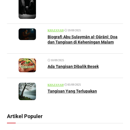
•
19/09/2025
KHAZANAH
Biografi Abu Sulaymān al-Dārānī: Doa
dan Tangisan di Keheningan Malam
10/09/2025
Ada Tangisan Dibalik Besek
•
05/09/2025
KHAZANAH
Tangisan Yang Terlupakan
Artikel Populer