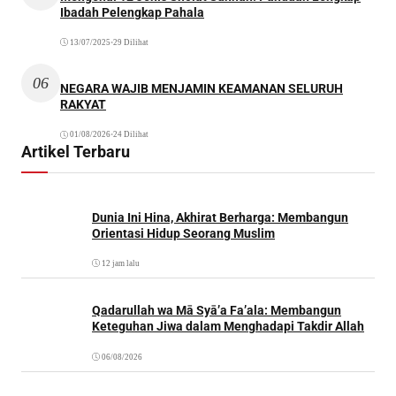
Ibadah Pelengkap Pahala
13/07/2025
•
29 Dilihat
06
NEGARA WAJIB MENJAMIN KEAMANAN SELURUH
RAKYAT
01/08/2026
•
24 Dilihat
Artikel Terbaru
Dunia Ini Hina, Akhirat Berharga: Membangun
Orientasi Hidup Seorang Muslim
12 jam lalu
Qadarullah wa Mā Syā’a Fa’ala: Membangun
Keteguhan Jiwa dalam Menghadapi Takdir Allah
06/08/2026