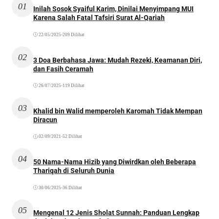
01
Inilah Sosok Syaiful Karim, Dinilai Menyimpang MUI
Karena Salah Fatal Tafsiri Surat Al-Qariah
22/05/2025
•
209 Dilihat
02
3 Doa Berbahasa Jawa: Mudah Rezeki, Keamanan Diri,
dan Fasih Ceramah
26/07/2025
•
119 Dilihat
03
Khalid bin Walid memperoleh Karomah Tidak Mempan
Diracun
02/09/2021
•
52 Dilihat
04
50 Nama-Nama Hizib yang Diwirdkan oleh Beberapa
Thariqah di Seluruh Dunia
30/06/2025
•
36 Dilihat
05
Mengenal 12 Jenis Sholat Sunnah: Panduan Lengkap