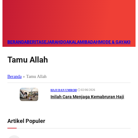
BERANDA
BERITA
SEJARAH
DOA
KALAM
IBADAH
MODE & GAYA
KHAZ
Tamu Allah
Beranda
»
Tamu Allah
•
02/06/2026
HAJI DAN UMROH
Inilah Cara Menjaga Kemabruran Haji
Artikel Populer