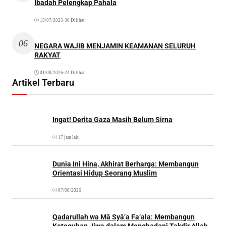
Ibadah Pelengkap Pahala
13/07/2025
•
30 Dilihat
06
NEGARA WAJIB MENJAMIN KEAMANAN SELURUH
RAKYAT
01/08/2026
•
24 Dilihat
Artikel Terbaru
Ingat! Derita Gaza Masih Belum Sirna
17 jam lalu
Dunia Ini Hina, Akhirat Berharga: Membangun
Orientasi Hidup Seorang Muslim
07/08/2026
Qadarullah wa Mā Syā’a Fa’ala: Membangun
Keteguhan Jiwa dalam Menghadapi Takdir Allah