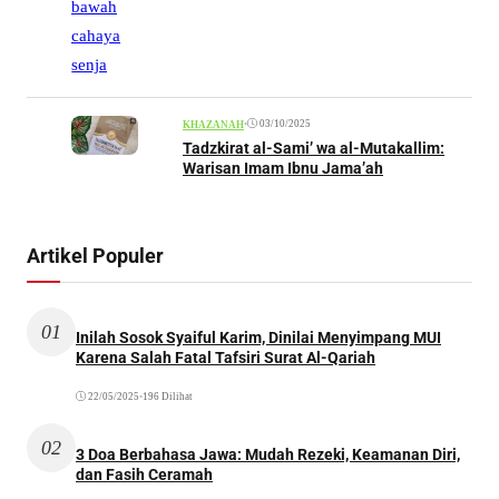
•
03/10/2025
KHAZANAH
Tadzkirat al-Sami’ wa al-Mutakallim:
Warisan Imam Ibnu Jama’ah
Artikel Populer
01
Inilah Sosok Syaiful Karim, Dinilai Menyimpang MUI
Karena Salah Fatal Tafsiri Surat Al-Qariah
22/05/2025
•
196 Dilihat
02
3 Doa Berbahasa Jawa: Mudah Rezeki, Keamanan Diri,
dan Fasih Ceramah