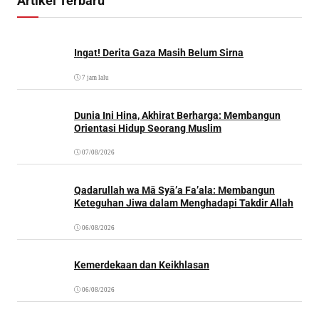
Artikel Terbaru
Ingat! Derita Gaza Masih Belum Sirna
7 jam lalu
Dunia Ini Hina, Akhirat Berharga: Membangun
Orientasi Hidup Seorang Muslim
07/08/2026
Qadarullah wa Mā Syā’a Fa’ala: Membangun
Keteguhan Jiwa dalam Menghadapi Takdir Allah
06/08/2026
Kemerdekaan dan Keikhlasan
06/08/2026