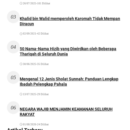
26/07/2025
•
101 Dilihat
03
Khalid bin Walid memperoleh Karomah Tidak Mempan
Diracun
02/09/2021
•
42 Dilihat
04
50 Nama-Nama Hizib yang Diwirdkan oleh Beberapa
Thariqah di Seluruh Dunia
30/06/2025
•
35 Dilihat
05
Mengenal 12 Jenis Sholat Sunnah: Panduan Lengkap
Ibadah Pelengkap Pahala
13/07/2025
•
29 Dilihat
06
NEGARA WAJIB MENJAMIN KEAMANAN SELURUH
RAKYAT
01/08/2026
•
24 Dilihat