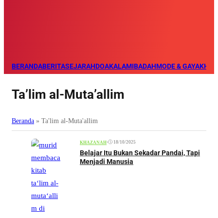
BERANDA
BERITA
SEJARAH
DOA
KALAM
IBADAH
MODE & GAYA
KHAZ
Ta’lim al-Muta’allim
Beranda
»
Ta'lim al-Muta'allim
•
18/10/2025
KHAZANAH
Belajar Itu Bukan Sekadar Pandai, Tapi
Menjadi Manusia