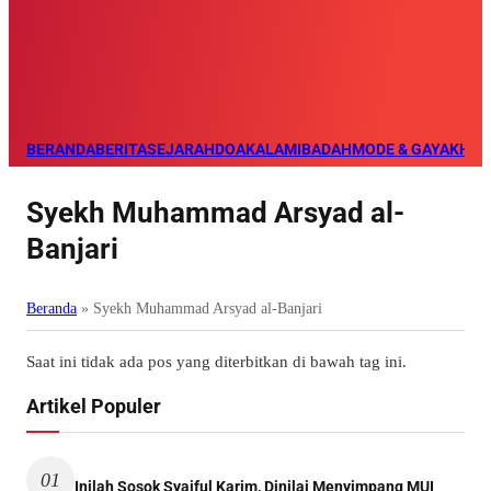
BERANDA
BERITA
SEJARAH
DOA
KALAM
IBADAH
MODE & GAYA
KHAZ
Syekh Muhammad Arsyad al-
Banjari
Beranda
»
Syekh Muhammad Arsyad al-Banjari
Saat ini tidak ada pos yang diterbitkan di bawah tag ini.
Artikel Populer
01
Inilah Sosok Syaiful Karim, Dinilai Menyimpang MUI