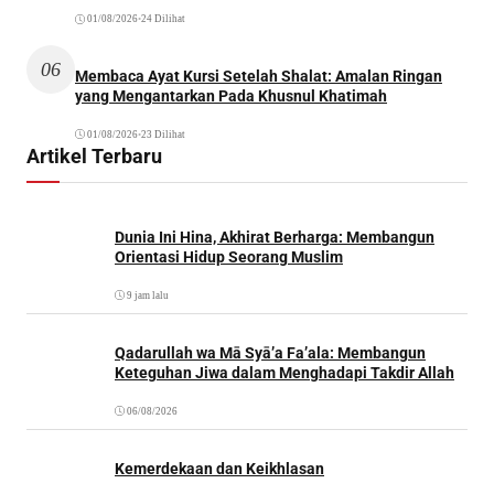
01/08/2026
•
24 Dilihat
06
Membaca Ayat Kursi Setelah Shalat: Amalan Ringan
yang Mengantarkan Pada Khusnul Khatimah
01/08/2026
•
23 Dilihat
Artikel Terbaru
Dunia Ini Hina, Akhirat Berharga: Membangun
Orientasi Hidup Seorang Muslim
9 jam lalu
Qadarullah wa Mā Syā’a Fa’ala: Membangun
Keteguhan Jiwa dalam Menghadapi Takdir Allah
06/08/2026
Kemerdekaan dan Keikhlasan