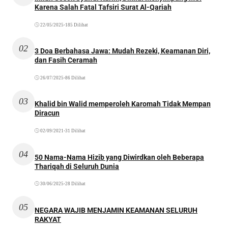
Karena Salah Fatal Tafsiri Surat Al-Qariah
22/05/2025
•
185 Dilihat
02
3 Doa Berbahasa Jawa: Mudah Rezeki, Keamanan Diri,
dan Fasih Ceramah
26/07/2025
•
86 Dilihat
03
Khalid bin Walid memperoleh Karomah Tidak Mempan
Diracun
02/09/2021
•
31 Dilihat
04
50 Nama-Nama Hizib yang Diwirdkan oleh Beberapa
Thariqah di Seluruh Dunia
30/06/2025
•
28 Dilihat
05
NEGARA WAJIB MENJAMIN KEAMANAN SELURUH
RAKYAT