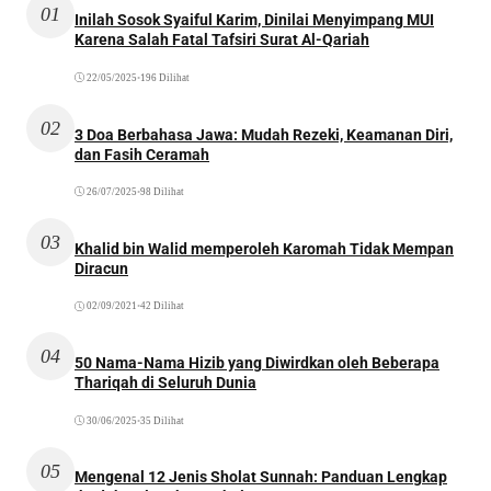
01
Inilah Sosok Syaiful Karim, Dinilai Menyimpang MUI
Karena Salah Fatal Tafsiri Surat Al-Qariah
22/05/2025
•
196 Dilihat
02
3 Doa Berbahasa Jawa: Mudah Rezeki, Keamanan Diri,
dan Fasih Ceramah
26/07/2025
•
98 Dilihat
03
Khalid bin Walid memperoleh Karomah Tidak Mempan
Diracun
02/09/2021
•
42 Dilihat
04
50 Nama-Nama Hizib yang Diwirdkan oleh Beberapa
Thariqah di Seluruh Dunia
30/06/2025
•
35 Dilihat
05
Mengenal 12 Jenis Sholat Sunnah: Panduan Lengkap