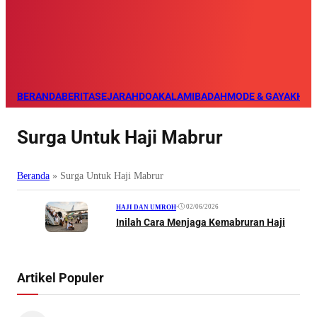
BERANDA
BERITA
SEJARAH
DOA
KALAM
IBADAH
MODE & GAYA
KHAZ
Surga Untuk Haji Mabrur
Beranda
»
Surga Untuk Haji Mabrur
•
02/06/2026
HAJI DAN UMROH
Inilah Cara Menjaga Kemabruran Haji
Artikel Populer