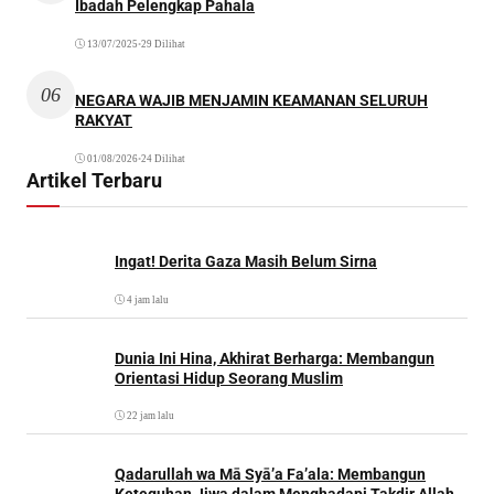
Ibadah Pelengkap Pahala
13/07/2025
•
29 Dilihat
06
NEGARA WAJIB MENJAMIN KEAMANAN SELURUH
RAKYAT
01/08/2026
•
24 Dilihat
Artikel Terbaru
Ingat! Derita Gaza Masih Belum Sirna
4 jam lalu
Dunia Ini Hina, Akhirat Berharga: Membangun
Orientasi Hidup Seorang Muslim
22 jam lalu
Qadarullah wa Mā Syā’a Fa’ala: Membangun
Keteguhan Jiwa dalam Menghadapi Takdir Allah