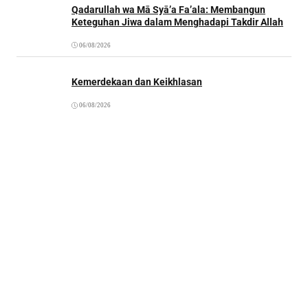
Qadarullah wa Mā Syā’a Fa’ala: Membangun
Keteguhan Jiwa dalam Menghadapi Takdir Allah
06/08/2026
Kemerdekaan dan Keikhlasan
06/08/2026