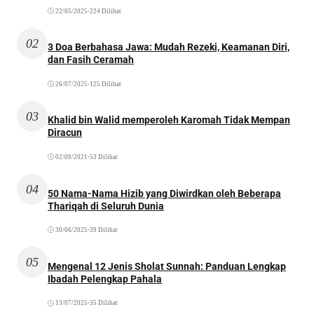
22/05/2025
•
224 Dilihat
02
3 Doa Berbahasa Jawa: Mudah Rezeki, Keamanan Diri,
dan Fasih Ceramah
26/07/2025
•
125 Dilihat
03
Khalid bin Walid memperoleh Karomah Tidak Mempan
Diracun
02/09/2021
•
53 Dilihat
04
50 Nama-Nama Hizib yang Diwirdkan oleh Beberapa
Thariqah di Seluruh Dunia
30/06/2025
•
39 Dilihat
05
Mengenal 12 Jenis Sholat Sunnah: Panduan Lengkap
Ibadah Pelengkap Pahala
13/07/2025
•
35 Dilihat