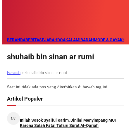
BERANDA
BERITA
SEJARAH
DOA
KALAM
IBADAH
MODE & GAYA
KHAZ
shuhaib bin sinan ar rumi
Beranda
»
shuhaib bin sinan ar rumi
Saat ini tidak ada pos yang diterbitkan di bawah tag ini.
Artikel Populer
01
Inilah Sosok Syaiful Karim, Dinilai Menyimpang MUI
Karena Salah Fatal Tafsiri Surat Al-Qariah