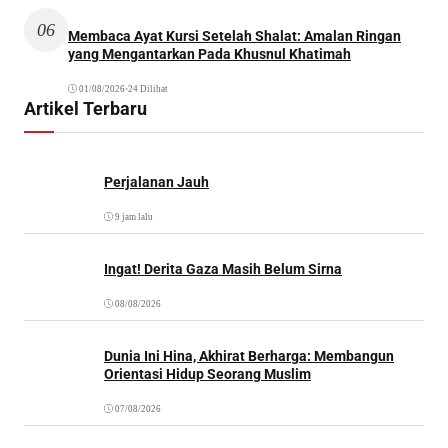
06
Membaca Ayat Kursi Setelah Shalat: Amalan Ringan
yang Mengantarkan Pada Khusnul Khatimah
01/08/2026
•
24 Dilihat
Artikel Terbaru
Perjalanan Jauh
9 jam lalu
Ingat! Derita Gaza Masih Belum Sirna
08/08/2026
Dunia Ini Hina, Akhirat Berharga: Membangun
Orientasi Hidup Seorang Muslim
07/08/2026