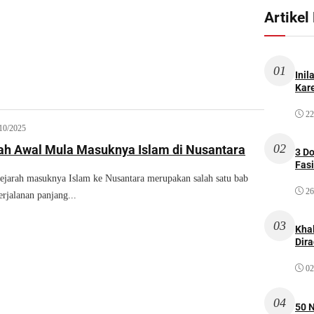
Artikel
01
Inil
Kare
22
10/2025
02
rah Awal Mula Masuknya Islam di Nusantara
3 D
Fas
arah masuknya Islam ke Nusantara merupakan salah satu bab
26
rjalanan panjang...
03
Kha
Dir
02
04
50 