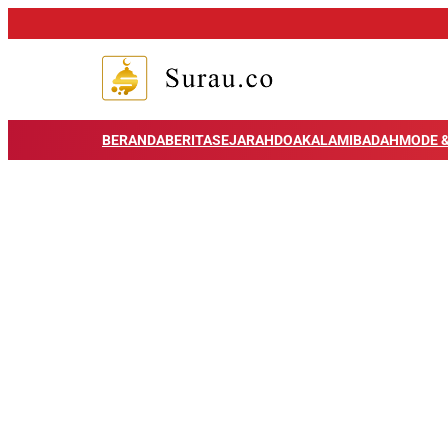
BERANDA
BERITA
SEJARAH
DOA
KALAM
IBADAH
MODE &