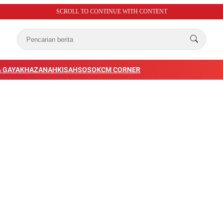
SCROLL TO CONTINUE WITH CONTENT
 GAYA
KHAZANAH
KISAH
SOSOK
CM CORNER