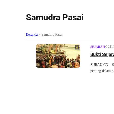
Samudra Pasai
Beranda
»
Samudra Pasai
•
11/
SEJARAH
Bukti Seja
SURAU.CO – Sej
penting dalam pe