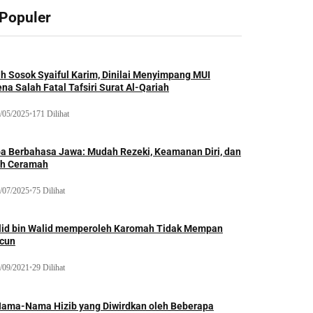
 Populer
ah Sosok Syaiful Karim, Dinilai Menyimpang MUI
na Salah Fatal Tafsiri Surat Al-Qariah
/05/2025
•
171 Dilihat
oa Berbahasa Jawa: Mudah Rezeki, Keamanan Diri, dan
ih Ceramah
/07/2025
•
75 Dilihat
lid bin Walid memperoleh Karomah Tidak Mempan
acun
/09/2021
•
29 Dilihat
Nama-Nama Hizib yang Diwirdkan oleh Beberapa