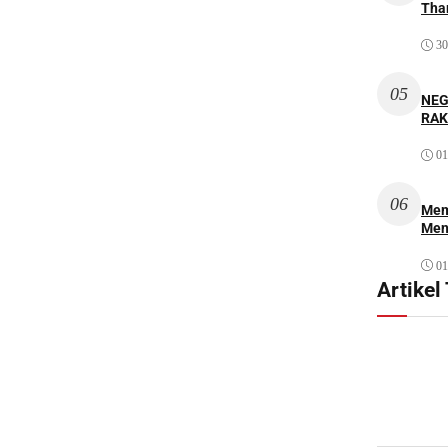
Thar
30
05
NEG
RAK
01
06
Mem
Men
01
Artikel