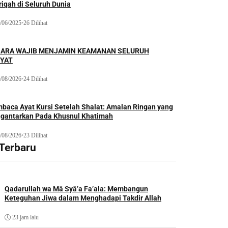
iqah di Seluruh Dunia
/06/2025
•
26 Dilihat
ARA WAJIB MENJAMIN KEAMANAN SELURUH
YAT
/08/2026
•
24 Dilihat
baca Ayat Kursi Setelah Shalat: Amalan Ringan yang
gantarkan Pada Khusnul Khatimah
/08/2026
•
23 Dilihat
 Terbaru
Qadarullah wa Mā Syā’a Fa’ala: Membangun
Keteguhan Jiwa dalam Menghadapi Takdir Allah
23 jam lalu