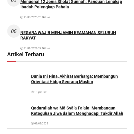
Mengenal 12 Jenis Sholat Sunnah: Panduan Lengkap
Ibadah Pelengkap Pahala
13/07/2025
•
29 Dilihat
06
NEGARA WAJIB MENJAMIN KEAMANAN SELURUH
RAKYAT
01/08/2026
•
24 Dilihat
Artikel Terbaru
Dunia Ini Hina, Akhirat Berharga: Membangun
Orientasi Hidup Seorang Muslim
15 jam lalu
Qadarullah wa Mā Syā’a Fa’ala: Membangun
Keteguhan Jiwa dalam Menghadapi Takdir Allah
06/08/2026