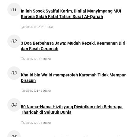
01
Inilah Sosok Syaiful Karim, Dinilai Menyimpang MUI
Karena Salah Fatal Tafsiri Surat Al-Qariah
22/05/2025
•
191 Dilihat
02
3 Doa Berbahasa Jawa: Mudah Rezeki, Keamanan Diri,
dan Fasih Ceramah
26/07/2025
•
92 Dilihat
03
Khalid bin Walid memperoleh Karomah Tidak Mempan
Diracun
02/09/2021
•
42 Dilihat
04
50 Nama-Nama Hizib yang Diwirdkan oleh Beberapa
Thariqah di Seluruh Dunia
30/06/2025
•
33 Dilihat
05