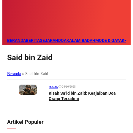
BERANDA
BERITA
SEJARAH
DOA
KALAM
IBADAH
MODE & GAYA
KHAZ
Said bin Zaid
Beranda
»
Said bin Zaid
•
24/10/2025
SOSOK
Kisah Sa’id bin Zaid: Keajaiban Doa
Orang Terzalimi
Artikel Populer