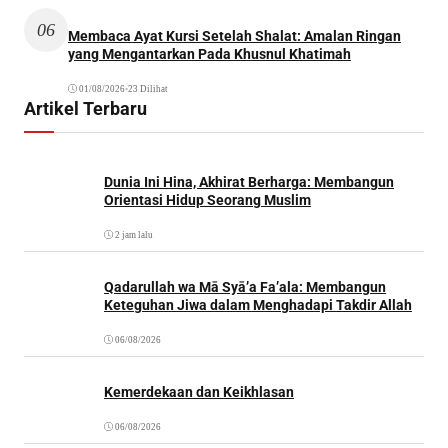
06
Membaca Ayat Kursi Setelah Shalat: Amalan Ringan
yang Mengantarkan Pada Khusnul Khatimah
01/08/2026
•
23 Dilihat
Artikel Terbaru
Dunia Ini Hina, Akhirat Berharga: Membangun
Orientasi Hidup Seorang Muslim
2 jam lalu
Qadarullah wa Mā Syā’a Fa’ala: Membangun
Keteguhan Jiwa dalam Menghadapi Takdir Allah
06/08/2026
Kemerdekaan dan Keikhlasan
06/08/2026