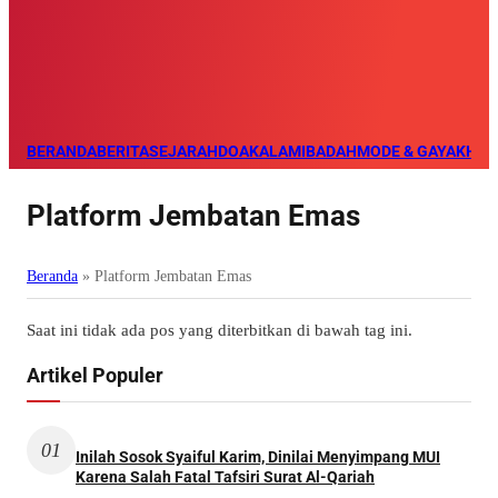
BERANDA
BERITA
SEJARAH
DOA
KALAM
IBADAH
MODE & GAYA
KHAZ
Platform Jembatan Emas
Beranda
»
Platform Jembatan Emas
Saat ini tidak ada pos yang diterbitkan di bawah tag ini.
Artikel Populer
01
Inilah Sosok Syaiful Karim, Dinilai Menyimpang MUI
Karena Salah Fatal Tafsiri Surat Al-Qariah