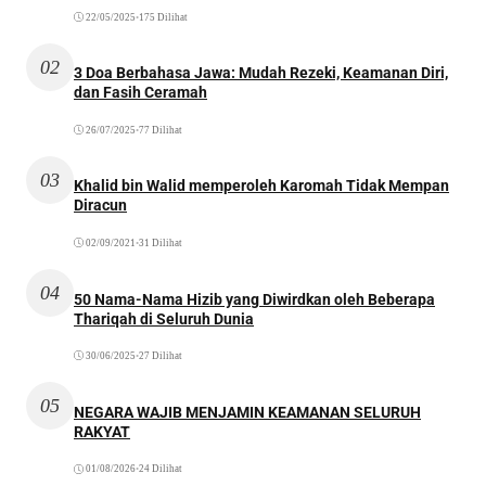
22/05/2025
•
175 Dilihat
02
3 Doa Berbahasa Jawa: Mudah Rezeki, Keamanan Diri,
dan Fasih Ceramah
26/07/2025
•
77 Dilihat
03
Khalid bin Walid memperoleh Karomah Tidak Mempan
Diracun
02/09/2021
•
31 Dilihat
04
50 Nama-Nama Hizib yang Diwirdkan oleh Beberapa
Thariqah di Seluruh Dunia
30/06/2025
•
27 Dilihat
05
NEGARA WAJIB MENJAMIN KEAMANAN SELURUH
RAKYAT
01/08/2026
•
24 Dilihat