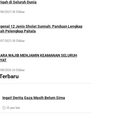
iqah di Seluruh Dunia
/06/2025
•
36 Dilihat
genal 12 Jenis Sholat Sunnah: Panduan Lengkap
dah Pelengkap Pahala
/07/2025
•
30 Dilihat
ARA WAJIB MENJAMIN KEAMANAN SELURUH
YAT
/08/2026
•
24 Dilihat
 Terbaru
Ingat! Derita Gaza Masih Belum Sirna
16 jam lalu