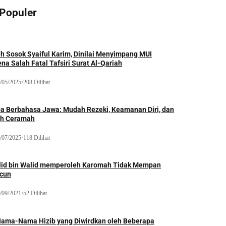
 Populer
ah Sosok Syaiful Karim, Dinilai Menyimpang MUI
na Salah Fatal Tafsiri Surat Al-Qariah
/05/2025
•
208 Dilihat
oa Berbahasa Jawa: Mudah Rezeki, Keamanan Diri, dan
ih Ceramah
/07/2025
•
118 Dilihat
lid bin Walid memperoleh Karomah Tidak Mempan
acun
/09/2021
•
52 Dilihat
Nama-Nama Hizib yang Diwirdkan oleh Beberapa