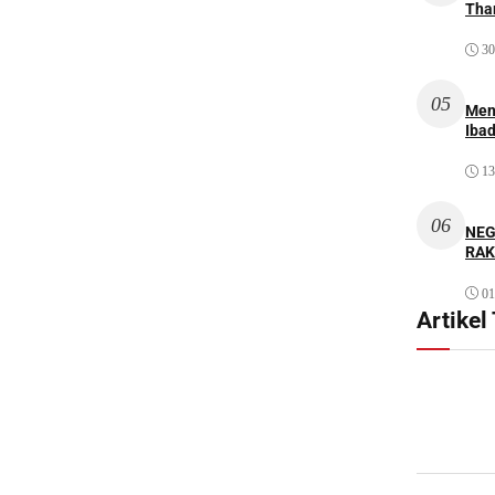
Thar
30
05
Men
Iba
13
06
NEG
RAK
01
Artikel