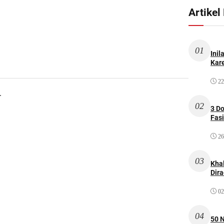
Artikel
01
Inil
Kare
22
.
02
3 D
Fas
26
03
Kha
Dir
02
04
50 