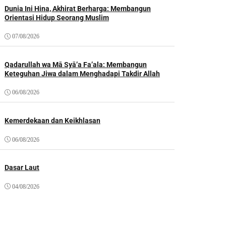
Dunia Ini Hina, Akhirat Berharga: Membangun
Orientasi Hidup Seorang Muslim
07/08/2026
Qadarullah wa Mā Syā’a Fa’ala: Membangun
Keteguhan Jiwa dalam Menghadapi Takdir Allah
06/08/2026
Kemerdekaan dan Keikhlasan
06/08/2026
Dasar Laut
04/08/2026