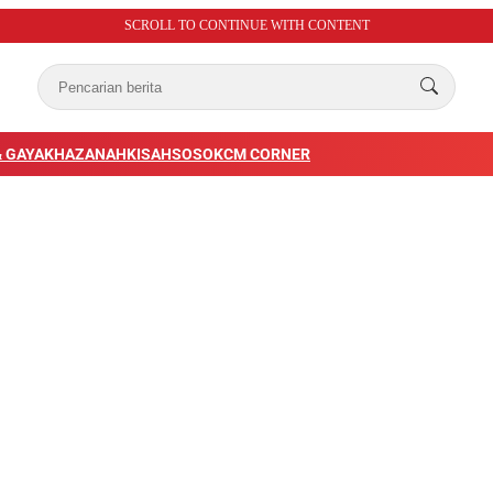
SCROLL TO CONTINUE WITH CONTENT
 GAYA
KHAZANAH
KISAH
SOSOK
CM CORNER