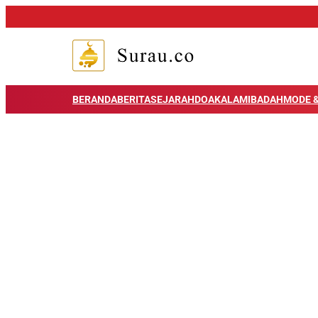
BERANDA
BERITA
SEJARAH
DOA
KALAM
IBADAH
MODE &