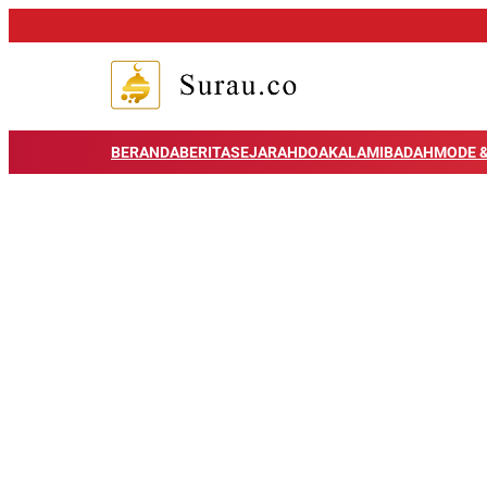
BERANDA
BERITA
SEJARAH
DOA
KALAM
IBADAH
MODE &