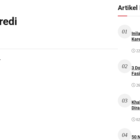
Artikel
redi
01
Inil
Kare
22
.
02
3 D
Fas
26
03
Kha
Dir
02
04
50 