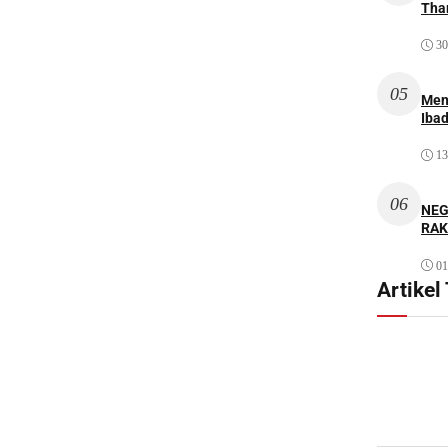
Thar
30
05
Men
Iba
13
06
NEG
RAK
01
Artikel