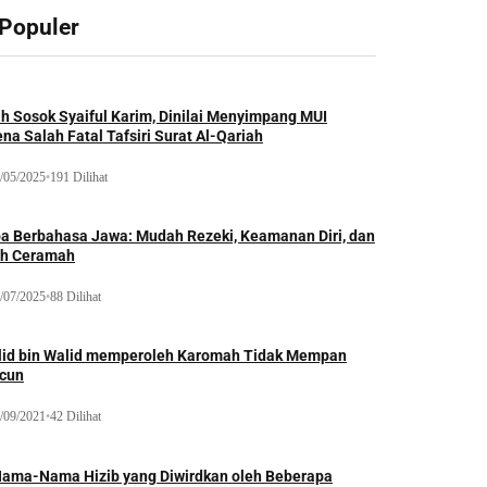
 Populer
ah Sosok Syaiful Karim, Dinilai Menyimpang MUI
na Salah Fatal Tafsiri Surat Al-Qariah
/05/2025
•
191 Dilihat
oa Berbahasa Jawa: Mudah Rezeki, Keamanan Diri, dan
ih Ceramah
/07/2025
•
88 Dilihat
lid bin Walid memperoleh Karomah Tidak Mempan
acun
/09/2021
•
42 Dilihat
Nama-Nama Hizib yang Diwirdkan oleh Beberapa