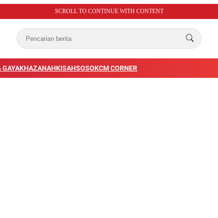
SCROLL TO CONTINUE WITH CONTENT
 GAYA
KHAZANAH
KISAH
SOSOK
CM CORNER