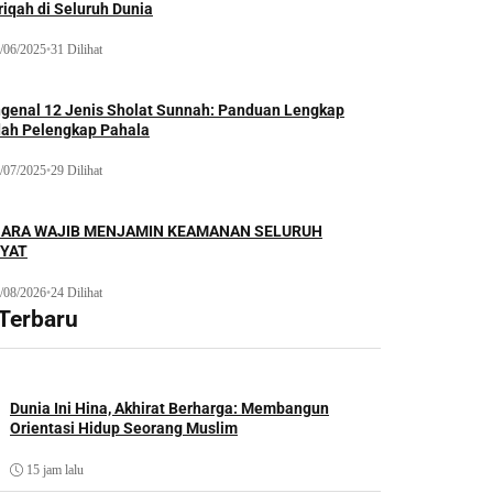
iqah di Seluruh Dunia
/06/2025
•
31 Dilihat
genal 12 Jenis Sholat Sunnah: Panduan Lengkap
dah Pelengkap Pahala
/07/2025
•
29 Dilihat
ARA WAJIB MENJAMIN KEAMANAN SELURUH
YAT
/08/2026
•
24 Dilihat
 Terbaru
Dunia Ini Hina, Akhirat Berharga: Membangun
Orientasi Hidup Seorang Muslim
15 jam lalu