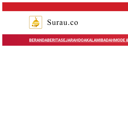
BERANDA
BERITA
SEJARAH
DOA
KALAM
IBADAH
MODE &