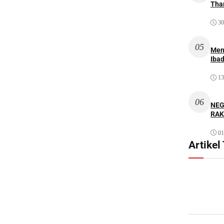
Thar
30
05
Men
Iba
13
06
NEG
RAK
01
Artikel