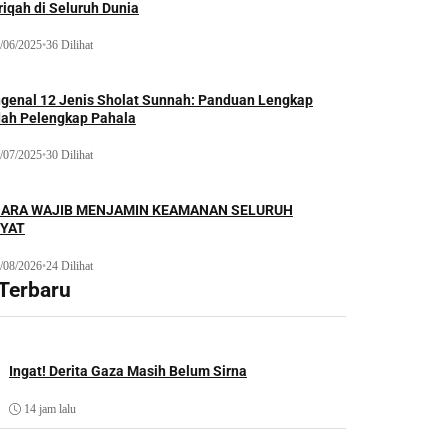
iqah di Seluruh Dunia
/06/2025
•
36 Dilihat
genal 12 Jenis Sholat Sunnah: Panduan Lengkap
dah Pelengkap Pahala
/07/2025
•
30 Dilihat
ARA WAJIB MENJAMIN KEAMANAN SELURUH
YAT
/08/2026
•
24 Dilihat
 Terbaru
Ingat! Derita Gaza Masih Belum Sirna
14 jam lalu