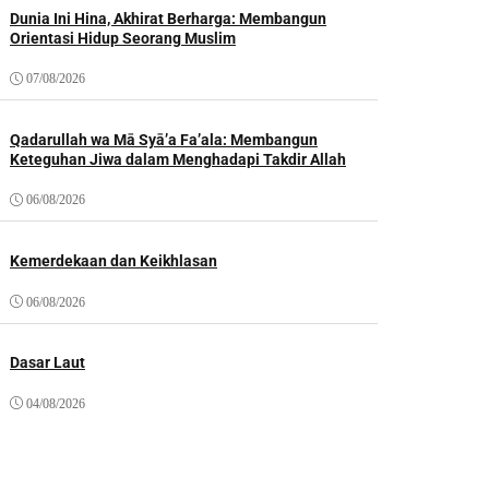
Dunia Ini Hina, Akhirat Berharga: Membangun
Orientasi Hidup Seorang Muslim
07/08/2026
Qadarullah wa Mā Syā’a Fa’ala: Membangun
Keteguhan Jiwa dalam Menghadapi Takdir Allah
06/08/2026
Kemerdekaan dan Keikhlasan
06/08/2026
Dasar Laut
04/08/2026