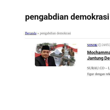
pengabdian demokrasi
Beranda
»
pengabdian demokrasi
•
24/05/
SOSOK
Mochammad 
Jantung De
SURAU.CO – Lan
figur dengan re