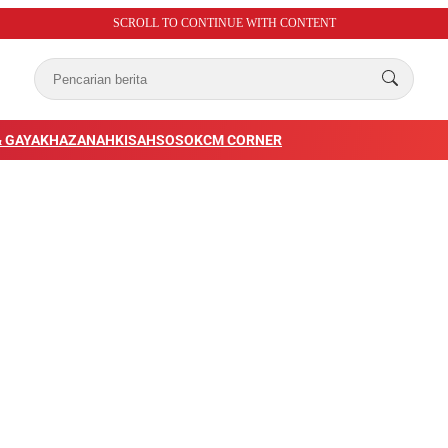
SCROLL TO CONTINUE WITH CONTENT
 GAYA
KHAZANAH
KISAH
SOSOK
CM CORNER