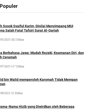
 Populer
ah Sosok Syaiful Karim, Dinilai Menyimpang MUI
na Salah Fatal Tafsiri Surat Al-Qariah
/05/2025
•
202 Dilihat
oa Berbahasa Jawa: Mudah Rezeki, Keamanan Diri, dan
ih Ceramah
/07/2025
•
117 Dilihat
lid bin Walid memperoleh Karomah Tidak Mempan
acun
/09/2021
•
52 Dilihat
Nama-Nama Hizib yang Diwirdkan oleh Beberapa