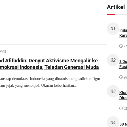
Artikel
01
Inil
Kare
22
2025
02
Afifuddin: Denyut Aktivisme Mengalir ke
3 D
mokrasi Indonesia, Teladan Generasi Muda
Fas
26
skap demokrasi Indonesia yang dinamis menghadirkan figur-
kam jejak yang menonjol. Ukuran keberhasilan...
03
Kha
Dir
02
04
50 