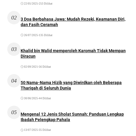
22/05/2025
•
253 Dilihat
02
3 Doa Berbahasa Jawa: Mudah Rezeki, Keamanan Diri,
dan Fasih Ceramah
26/07/2025
•
135 Dilihat
03
Khalid bin Walid memperoleh Karomah Tidak Mempan
Diracun
02/09/2021
•
56 Dilihat
04
50 Nama-Nama Hizib yang Diwirdkan oleh Beberapa
Thariqah di Seluruh Dunia
30/06/2025
•
44 Dilihat
05
Mengenal 12 Jenis Sholat Sunnah: Panduan Lengkap
Ibadah Pelengkap Pahala
13/07/2025
•
35 Dilihat