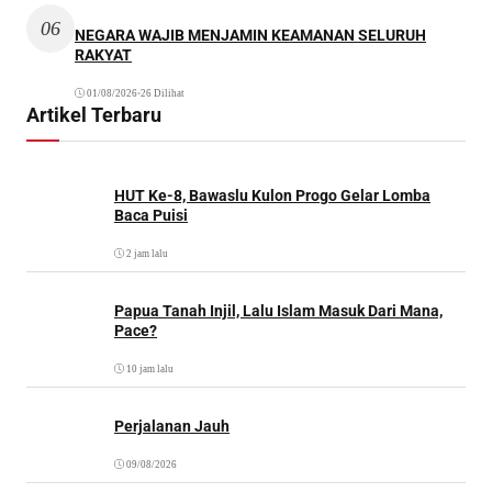
06
NEGARA WAJIB MENJAMIN KEAMANAN SELURUH
RAKYAT
01/08/2026
•
26 Dilihat
Artikel Terbaru
HUT Ke-8, Bawaslu Kulon Progo Gelar Lomba
Baca Puisi
2 jam lalu
Papua Tanah Injil, Lalu Islam Masuk Dari Mana,
Pace?
10 jam lalu
Perjalanan Jauh
09/08/2026