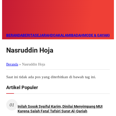
BERANDA
BERITA
SEJARAH
DOA
KALAM
IBADAH
MODE & GAYA
KHAZ
Nasruddin Hoja
Beranda
»
Nasruddin Hoja
Saat ini tidak ada pos yang diterbitkan di bawah tag ini.
Artikel Populer
01
Inilah Sosok Syaiful Karim, Dinilai Menyimpang MUI
Karena Salah Fatal Tafsiri Surat Al-Qariah