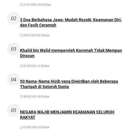
22/05/2025
•
184 Dilihat
02
3 Doa Berbahasa Jawa: Mudah Rezeki, Keamanan Diri,
dan Fasih Ceramah
26/07/2025
•
81 Dilihat
03
Khalid bin Walid memperoleh Karomah Tidak Mempan
Diracun
02/09/2021
•
31 Dilihat
04
50 Nama-Nama Hizib yang Diwirdkan oleh Beberapa
Thariqah di Seluruh Dunia
30/06/2025
•
28 Dilihat
05
NEGARA WAJIB MENJAMIN KEAMANAN SELURUH
RAKYAT
01/08/2026
•
24 Dilihat