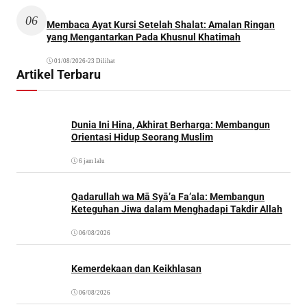
06
Membaca Ayat Kursi Setelah Shalat: Amalan Ringan
yang Mengantarkan Pada Khusnul Khatimah
01/08/2026
•
23 Dilihat
Artikel Terbaru
Dunia Ini Hina, Akhirat Berharga: Membangun
Orientasi Hidup Seorang Muslim
6 jam lalu
Qadarullah wa Mā Syā’a Fa’ala: Membangun
Keteguhan Jiwa dalam Menghadapi Takdir Allah
06/08/2026
Kemerdekaan dan Keikhlasan
06/08/2026