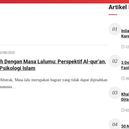
Artikel
01
Inil
Kare
22
02/06/2026
02
h Dengan Masa Lalumu: Perspektif Al-qur’an,
3 D
Psikologi Islam
Fas
26
trak, Masa lalu merupakan bagian yang tidak dapat dipisahkan
anusia....
03
Kha
Dir
02
04
50 