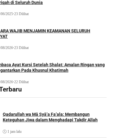
iqah di Seluruh Dunia
/06/2025
•
23 Dilihat
ARA WAJIB MENJAMIN KEAMANAN SELURUH
YAT
/08/2026
•
23 Dilihat
baca Ayat Kursi Setelah Shalat: Amalan Ringan yang
gantarkan Pada Khusnul Khatimah
/08/2026
•
22 Dilihat
 Terbaru
Qadarullah wa Mā Syā’a Fa’ala: Membangun
Keteguhan Jiwa dalam Menghadapi Takdir Allah
1 jam lalu