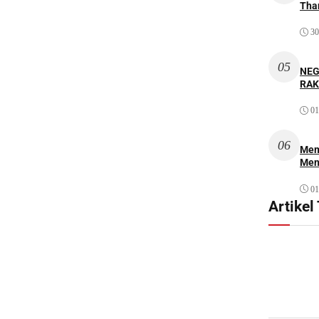
Thar
30
05
NEG
RAK
01
06
Mem
Men
01
Artikel