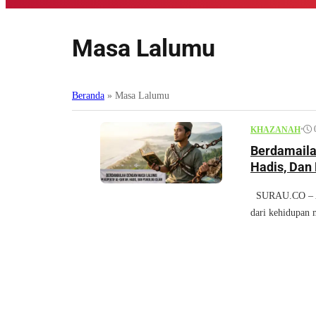
Masa Lalumu
Beranda
»
Masa Lalumu
•
KHAZANAH
Berdamaila
Hadis, Dan 
SURAU.CO – Abs
dari kehidupan m