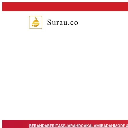
BERANDA
BERITA
SEJARAH
DOA
KALAM
IBADAH
MODE &