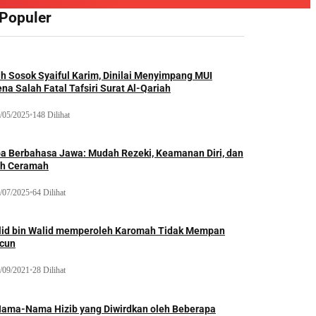
 Populer
ah Sosok Syaiful Karim, Dinilai Menyimpang MUI
na Salah Fatal Tafsiri Surat Al-Qariah
/05/2025
•
148 Dilihat
oa Berbahasa Jawa: Mudah Rezeki, Keamanan Diri, dan
ih Ceramah
/07/2025
•
64 Dilihat
lid bin Walid memperoleh Karomah Tidak Mempan
acun
/09/2021
•
28 Dilihat
Nama-Nama Hizib yang Diwirdkan oleh Beberapa