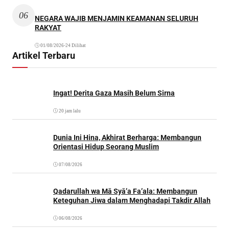
06
NEGARA WAJIB MENJAMIN KEAMANAN SELURUH
RAKYAT
01/08/2026
•
24 Dilihat
Artikel Terbaru
Ingat! Derita Gaza Masih Belum Sirna
20 jam lalu
Dunia Ini Hina, Akhirat Berharga: Membangun
Orientasi Hidup Seorang Muslim
07/08/2026
Qadarullah wa Mā Syā’a Fa’ala: Membangun
Keteguhan Jiwa dalam Menghadapi Takdir Allah
06/08/2026