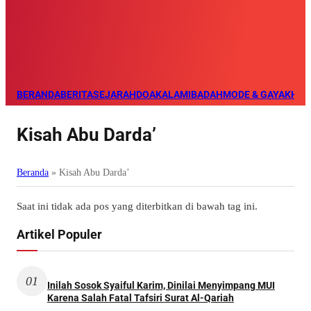
BERANDA
BERITA
SEJARAH
DOA
KALAM
IBADAH
MODE & GAYA
KHAZ
Kisah Abu Darda’
Beranda
»
Kisah Abu Darda’
Saat ini tidak ada pos yang diterbitkan di bawah tag ini.
Artikel Populer
01
Inilah Sosok Syaiful Karim, Dinilai Menyimpang MUI
Karena Salah Fatal Tafsiri Surat Al-Qariah