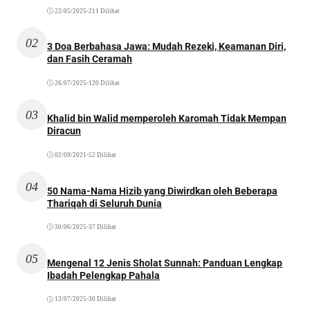
22/05/2025
•
211 Dilihat
02
3 Doa Berbahasa Jawa: Mudah Rezeki, Keamanan Diri,
dan Fasih Ceramah
26/07/2025
•
120 Dilihat
03
Khalid bin Walid memperoleh Karomah Tidak Mempan
Diracun
02/09/2021
•
52 Dilihat
04
50 Nama-Nama Hizib yang Diwirdkan oleh Beberapa
Thariqah di Seluruh Dunia
30/06/2025
•
37 Dilihat
05
Mengenal 12 Jenis Sholat Sunnah: Panduan Lengkap
Ibadah Pelengkap Pahala
13/07/2025
•
30 Dilihat