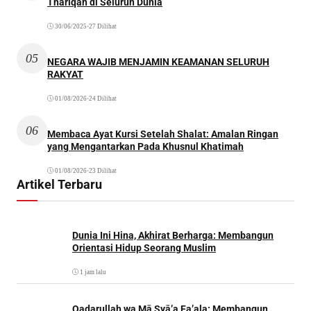
Thariqah di Seluruh Dunia
30/06/2025
•
27 Dilihat
05
NEGARA WAJIB MENJAMIN KEAMANAN SELURUH
RAKYAT
01/08/2026
•
24 Dilihat
06
Membaca Ayat Kursi Setelah Shalat: Amalan Ringan
yang Mengantarkan Pada Khusnul Khatimah
01/08/2026
•
23 Dilihat
Artikel Terbaru
Dunia Ini Hina, Akhirat Berharga: Membangun
Orientasi Hidup Seorang Muslim
1 jam lalu
Qadarullah wa Mā Syā’a Fa’ala: Membangun