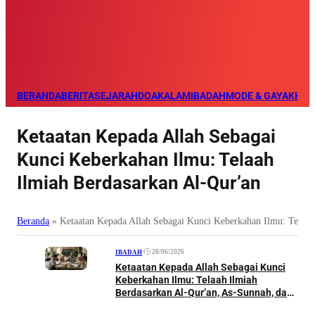
BERANDA
BERITA
SEJARAH
DOA
KALAM
IBADAH
MODE & GAYA
KHAZ
Ketaatan Kepada Allah Sebagai
Kunci Keberkahan Ilmu: Telaah
Ilmiah Berdasarkan Al-Qur’an
Beranda
»
Ketaatan Kepada Allah Sebagai Kunci Keberkahan Ilmu: Telaah
•
28/06/2026
IBADAH
Ketaatan Kepada Allah Sebagai Kunci
Keberkahan Ilmu: Telaah Ilmiah
Berdasarkan Al-Qur’an, As-Sunnah, dan
Pandangan Ulama