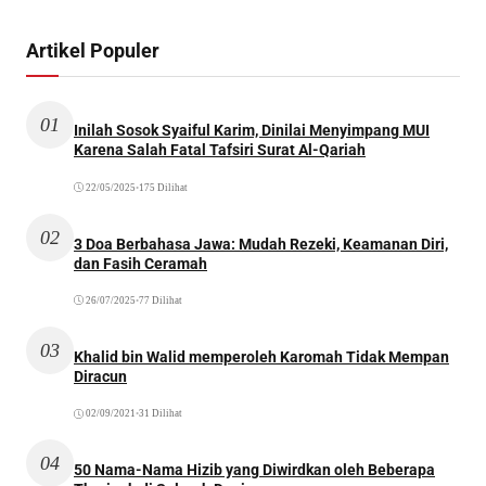
Artikel Populer
01
Inilah Sosok Syaiful Karim, Dinilai Menyimpang MUI
Karena Salah Fatal Tafsiri Surat Al-Qariah
22/05/2025
•
175 Dilihat
02
3 Doa Berbahasa Jawa: Mudah Rezeki, Keamanan Diri,
dan Fasih Ceramah
26/07/2025
•
77 Dilihat
03
Khalid bin Walid memperoleh Karomah Tidak Mempan
Diracun
02/09/2021
•
31 Dilihat
04
50 Nama-Nama Hizib yang Diwirdkan oleh Beberapa