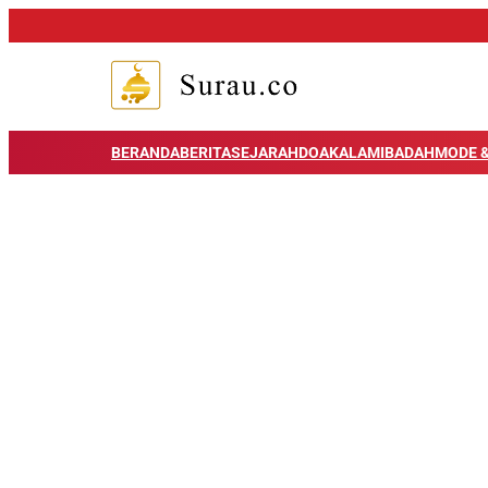
BERANDA
BERITA
SEJARAH
DOA
KALAM
IBADAH
MODE &