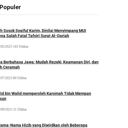
 Populer
ah Sosok Syaiful Karim, Dinilai Menyimpang MUI
na Salah Fatal Tafsiri Surat Al-Qariah
/05/2025
•
183 Dilihat
oa Berbahasa Jawa: Mudah Rezeki, Keamanan Diri, dan
ih Ceramah
/07/2025
•
80 Dilihat
lid bin Walid memperoleh Karomah Tidak Mempan
acun
/09/2021
•
31 Dilihat
Nama-Nama Hizib yang Diwirdkan oleh Beberapa