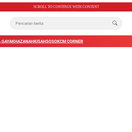
SCROLL TO CONTINUE WITH CONTENT
 GAYA
KHAZANAH
KISAH
SOSOK
CM CORNER