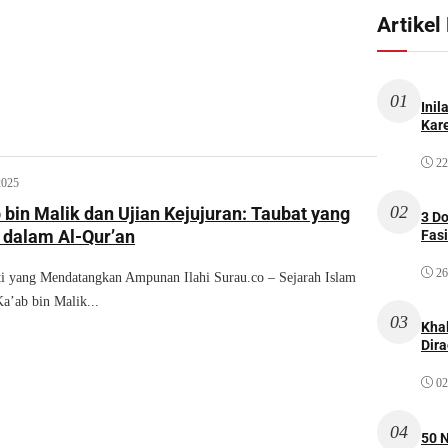
Artikel
01
Inil
Kare
22
2025
02
 bin Malik dan Ujian Kejujuran: Taubat yang
3 D
 dalam Al-Qur’an
Fas
26
ti yang Mendatangkan Ampunan Ilahi Surau.co – Sejarah Islam
Ka’ab bin Malik...
03
Kha
Dir
02
04
50 