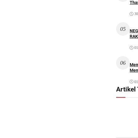
Thar
30
05
NEG
RAK
01
06
Mem
Men
01
Artikel