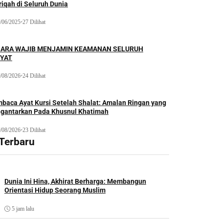
iqah di Seluruh Dunia
/06/2025
•
27 Dilihat
ARA WAJIB MENJAMIN KEAMANAN SELURUH
YAT
/08/2026
•
24 Dilihat
baca Ayat Kursi Setelah Shalat: Amalan Ringan yang
gantarkan Pada Khusnul Khatimah
/08/2026
•
23 Dilihat
 Terbaru
Dunia Ini Hina, Akhirat Berharga: Membangun
Orientasi Hidup Seorang Muslim
5 jam lalu