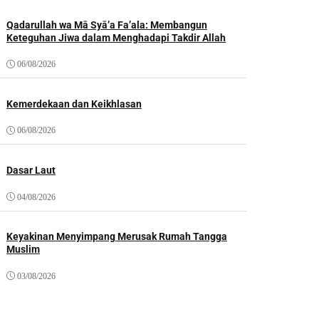
Qadarullah wa Mā Syā’a Fa’ala: Membangun
Keteguhan Jiwa dalam Menghadapi Takdir Allah
06/08/2026
Kemerdekaan dan Keikhlasan
06/08/2026
Dasar Laut
04/08/2026
Keyakinan Menyimpang Merusak Rumah Tangga
Muslim
03/08/2026