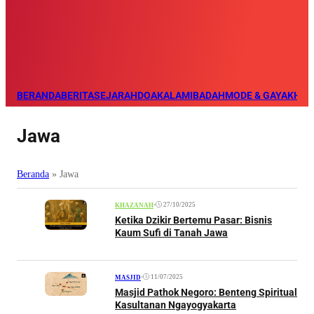
BERANDA
BERITA
SEJARAH
DOA
KALAM
IBADAH
MODE & GAYA
KHAZ
Jawa
Beranda
»
Jawa
•
27/10/2025
KHAZANAH
Ketika Dzikir Bertemu Pasar: Bisnis
Kaum Sufi di Tanah Jawa
•
11/07/2025
MASJID
Masjid Pathok Negoro: Benteng Spiritual
Kasultanan Ngayogyakarta