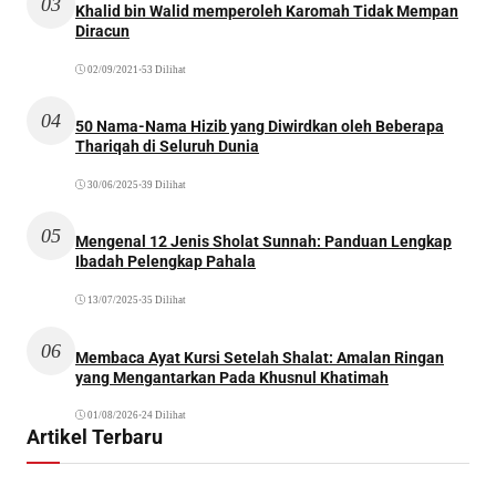
03
Khalid bin Walid memperoleh Karomah Tidak Mempan
Diracun
02/09/2021
•
53 Dilihat
04
50 Nama-Nama Hizib yang Diwirdkan oleh Beberapa
Thariqah di Seluruh Dunia
30/06/2025
•
39 Dilihat
05
Mengenal 12 Jenis Sholat Sunnah: Panduan Lengkap
Ibadah Pelengkap Pahala
13/07/2025
•
35 Dilihat
06
Membaca Ayat Kursi Setelah Shalat: Amalan Ringan
yang Mengantarkan Pada Khusnul Khatimah
01/08/2026
•
24 Dilihat
Artikel Terbaru