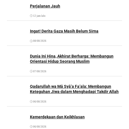
Perjalanan Jauh
12 jam lalu
Ingat! Derita Gaza Masih Belum Sirna
08/08/2026
Dunia Ini Hina, Akhirat Berharga: Membangun
Orientasi Hidup Seorang Muslim
07/08/2026
Qadarullah wa Mā Syā’a Fa’ala: Membangun
Keteguhan Jiwa dalam Menghadapi Takdir Allah
06/08/2026
Kemerdekaan dan Keikhlasan
06/08/2026