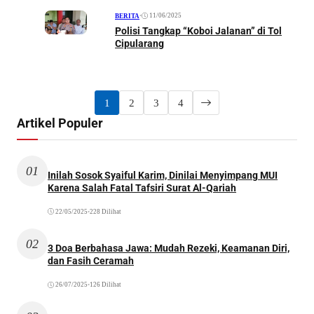
•
11/06/2025
BERITA
Polisi Tangkap “Koboi Jalanan” di Tol
Cipularang
1
2
3
4
Artikel Populer
01
Inilah Sosok Syaiful Karim, Dinilai Menyimpang MUI
Karena Salah Fatal Tafsiri Surat Al-Qariah
22/05/2025
•
228 Dilihat
02
3 Doa Berbahasa Jawa: Mudah Rezeki, Keamanan Diri,
dan Fasih Ceramah
26/07/2025
•
126 Dilihat