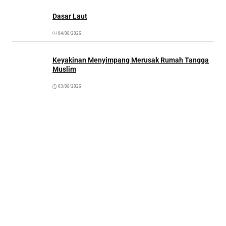
Dasar Laut
04/08/2026
Keyakinan Menyimpang Merusak Rumah Tangga
Muslim
03/08/2026