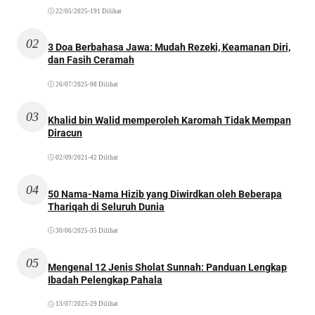
22/05/2025
•
191 Dilihat
02
3 Doa Berbahasa Jawa: Mudah Rezeki, Keamanan Diri,
dan Fasih Ceramah
26/07/2025
•
98 Dilihat
03
Khalid bin Walid memperoleh Karomah Tidak Mempan
Diracun
02/09/2021
•
42 Dilihat
04
50 Nama-Nama Hizib yang Diwirdkan oleh Beberapa
Thariqah di Seluruh Dunia
30/06/2025
•
35 Dilihat
05
Mengenal 12 Jenis Sholat Sunnah: Panduan Lengkap
Ibadah Pelengkap Pahala
13/07/2025
•
29 Dilihat