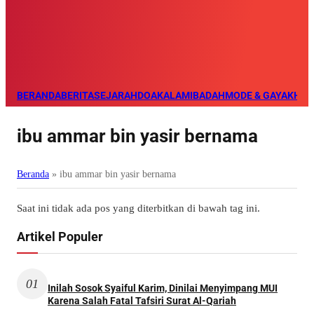
BERANDA
BERITA
SEJARAH
DOA
KALAM
IBADAH
MODE & GAYA
KHAZ
ibu ammar bin yasir bernama
Beranda
»
ibu ammar bin yasir bernama
Saat ini tidak ada pos yang diterbitkan di bawah tag ini.
Artikel Populer
01
Inilah Sosok Syaiful Karim, Dinilai Menyimpang MUI
Karena Salah Fatal Tafsiri Surat Al-Qariah