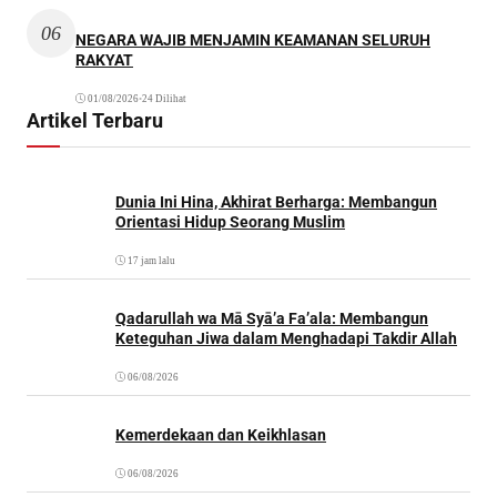
06
NEGARA WAJIB MENJAMIN KEAMANAN SELURUH
RAKYAT
01/08/2026
•
24 Dilihat
Artikel Terbaru
Dunia Ini Hina, Akhirat Berharga: Membangun
Orientasi Hidup Seorang Muslim
17 jam lalu
Qadarullah wa Mā Syā’a Fa’ala: Membangun
Keteguhan Jiwa dalam Menghadapi Takdir Allah
06/08/2026
Kemerdekaan dan Keikhlasan
06/08/2026