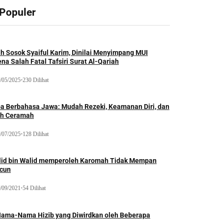
 Populer
ah Sosok Syaiful Karim, Dinilai Menyimpang MUI
na Salah Fatal Tafsiri Surat Al-Qariah
/05/2025
•
230 Dilihat
oa Berbahasa Jawa: Mudah Rezeki, Keamanan Diri, dan
ih Ceramah
/07/2025
•
128 Dilihat
lid bin Walid memperoleh Karomah Tidak Mempan
acun
/09/2021
•
54 Dilihat
Nama-Nama Hizib yang Diwirdkan oleh Beberapa