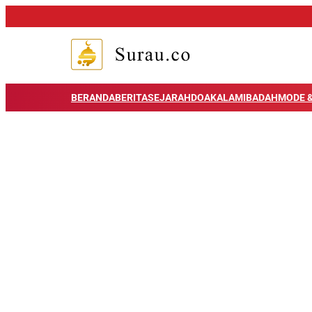
BERANDA
BERITA
SEJARAH
DOA
KALAM
IBADAH
MODE &