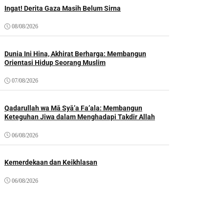
Ingat! Derita Gaza Masih Belum Sirna
08/08/2026
Dunia Ini Hina, Akhirat Berharga: Membangun
Orientasi Hidup Seorang Muslim
07/08/2026
Qadarullah wa Mā Syā’a Fa’ala: Membangun
Keteguhan Jiwa dalam Menghadapi Takdir Allah
06/08/2026
Kemerdekaan dan Keikhlasan
06/08/2026