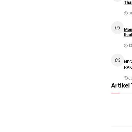
Thar
30
05
Men
Iba
13
06
NEG
RAK
01
Artikel