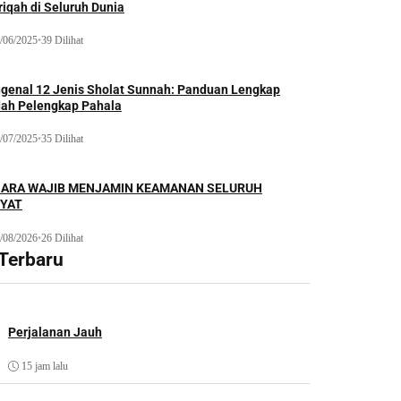
iqah di Seluruh Dunia
/06/2025
•
39 Dilihat
genal 12 Jenis Sholat Sunnah: Panduan Lengkap
dah Pelengkap Pahala
/07/2025
•
35 Dilihat
ARA WAJIB MENJAMIN KEAMANAN SELURUH
YAT
/08/2026
•
26 Dilihat
 Terbaru
Perjalanan Jauh
15 jam lalu