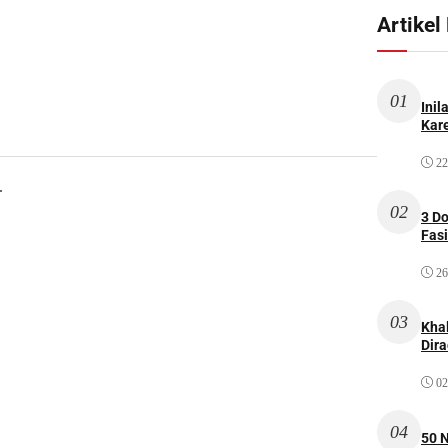
Artikel
01
Inil
Kare
22
.
02
3 D
Fas
26
03
Kha
Dir
02
04
50 