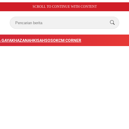
SCROLL TO CONTINUE WITH CONTENT
 GAYA
KHAZANAH
KISAH
SOSOK
CM CORNER