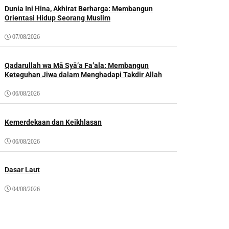
Dunia Ini Hina, Akhirat Berharga: Membangun
Orientasi Hidup Seorang Muslim
07/08/2026
Qadarullah wa Mā Syā’a Fa’ala: Membangun
Keteguhan Jiwa dalam Menghadapi Takdir Allah
06/08/2026
Kemerdekaan dan Keikhlasan
06/08/2026
Dasar Laut
04/08/2026