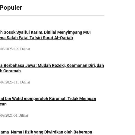
 Populer
ah Sosok Syaiful Karim, Dinilai Menyimpang MUI
na Salah Fatal Tafsiri Surat Al-Qariah
/05/2025
•
199 Dilihat
oa Berbahasa Jawa: Mudah Rezeki, Keamanan Diri, dan
ih Ceramah
/07/2025
•
115 Dilihat
lid bin Walid memperoleh Karomah Tidak Mempan
acun
/09/2021
•
51 Dilihat
Nama-Nama Hizib yang Diwirdkan oleh Beberapa