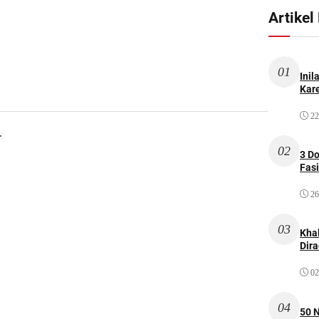
Artikel
01
Inil
Kare
22
.
02
3 D
Fas
26
03
Kha
Dir
02
04
50 