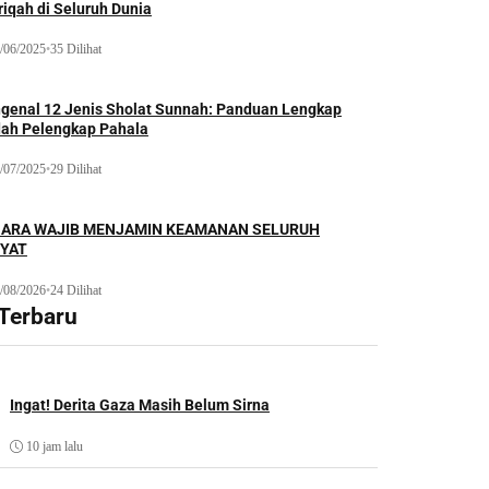
iqah di Seluruh Dunia
/06/2025
•
35 Dilihat
genal 12 Jenis Sholat Sunnah: Panduan Lengkap
dah Pelengkap Pahala
/07/2025
•
29 Dilihat
ARA WAJIB MENJAMIN KEAMANAN SELURUH
YAT
/08/2026
•
24 Dilihat
 Terbaru
Ingat! Derita Gaza Masih Belum Sirna
10 jam lalu