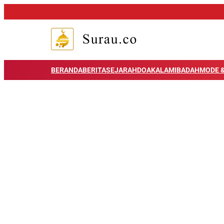
BERANDA
BERITA
SEJARAH
DOA
KALAM
IBADAH
MODE &