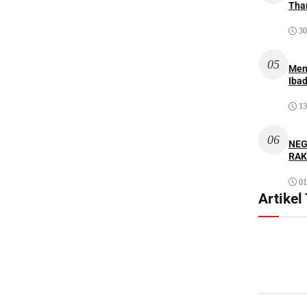
Thar
30
05
Men
Iba
13
06
NEG
RAK
01
Artikel