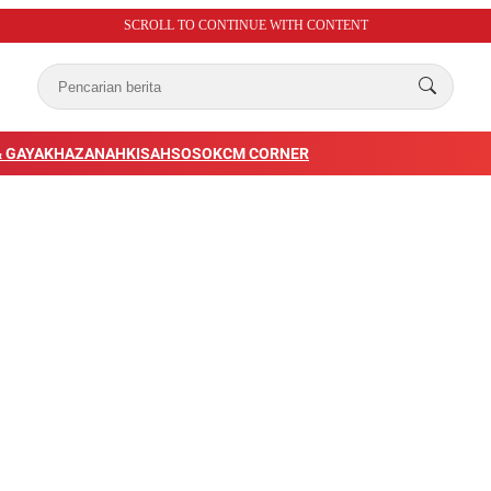
SCROLL TO CONTINUE WITH CONTENT
 GAYA
KHAZANAH
KISAH
SOSOK
CM CORNER