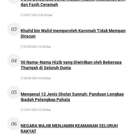
dan Fasih Ceramah
26/07/2025
•
136 Dilihat
03
Khalid bin Walid memperoleh Karomah Tidak Mempan
Diracun
02/09/2021
•
56 Dilihat
04
50 Nama-Nama Hizib yang Diwirdkan oleh Beberapa
Thariqah di Seluruh Dunia
30/06/2025
•
44 Dilihat
05
Mengenal 12 Jenis Sholat Sunnah: Panduan Lengkap
Ibadah Pelengkap Pahala
13/07/2025
•
35 Dilihat
06
NEGARA WAJIB MENJAMIN KEAMANAN SELURUH
RAKYAT