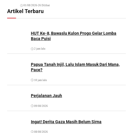
01/08/2026
•
26 Dilihat
Artikel Terbaru
HUT Ke-8, Bawaslu Kulon Progo Gelar Lomba
Baca Puisi
2 jam lalu
Papua Tanah Injil, Lalu Islam Masuk Dari Mana,
Pace?
10 jam lalu
Perjalanan Jauh
09/08/2026
Ingat! Derita Gaza Masih Belum Sirna
08/08/2026