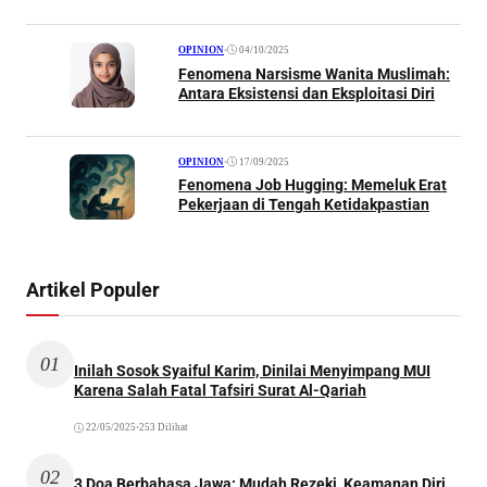
•
04/10/2025
OPINION
Fenomena Narsisme Wanita Muslimah:
Antara Eksistensi dan Eksploitasi Diri
•
17/09/2025
OPINION
Fenomena Job Hugging: Memeluk Erat
Pekerjaan di Tengah Ketidakpastian
Artikel Populer
01
Inilah Sosok Syaiful Karim, Dinilai Menyimpang MUI
Karena Salah Fatal Tafsiri Surat Al-Qariah
22/05/2025
•
253 Dilihat
02
3 Doa Berbahasa Jawa: Mudah Rezeki, Keamanan Diri,