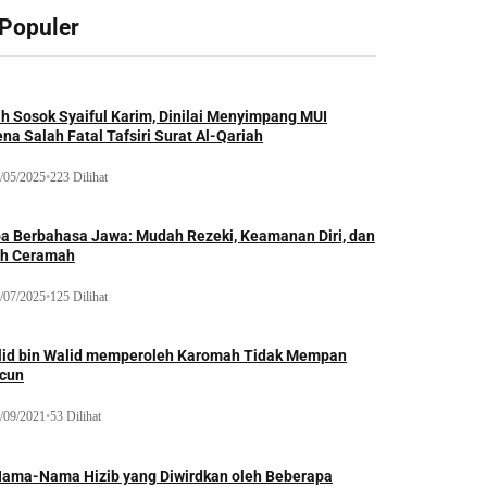
 Populer
ah Sosok Syaiful Karim, Dinilai Menyimpang MUI
na Salah Fatal Tafsiri Surat Al-Qariah
/05/2025
•
223 Dilihat
oa Berbahasa Jawa: Mudah Rezeki, Keamanan Diri, dan
ih Ceramah
/07/2025
•
125 Dilihat
lid bin Walid memperoleh Karomah Tidak Mempan
acun
/09/2021
•
53 Dilihat
Nama-Nama Hizib yang Diwirdkan oleh Beberapa