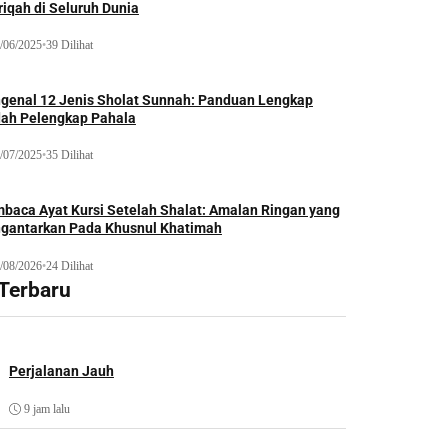
iqah di Seluruh Dunia
/06/2025
•
39 Dilihat
genal 12 Jenis Sholat Sunnah: Panduan Lengkap
dah Pelengkap Pahala
/07/2025
•
35 Dilihat
baca Ayat Kursi Setelah Shalat: Amalan Ringan yang
gantarkan Pada Khusnul Khatimah
/08/2026
•
24 Dilihat
 Terbaru
Perjalanan Jauh
9 jam lalu