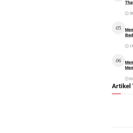
Thar
30
05
Men
Iba
13
06
Mem
Men
01
Artikel