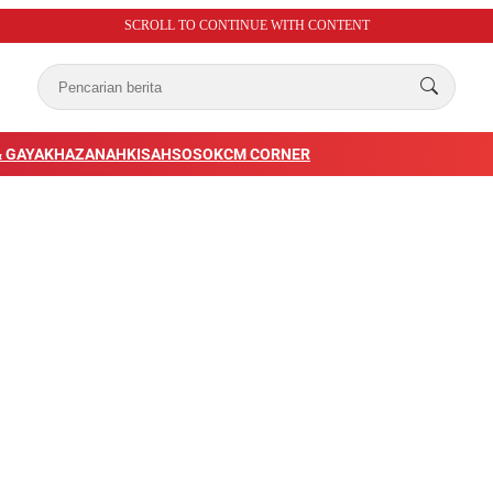
SCROLL TO CONTINUE WITH CONTENT
 GAYA
KHAZANAH
KISAH
SOSOK
CM CORNER