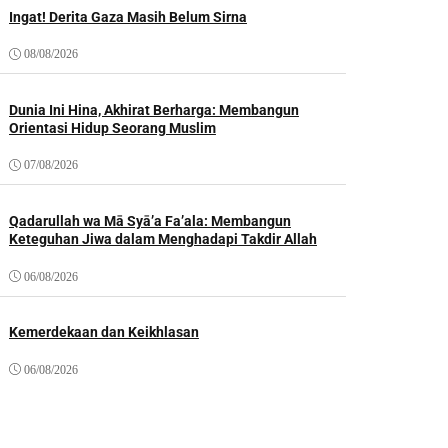
Ingat! Derita Gaza Masih Belum Sirna
08/08/2026
Dunia Ini Hina, Akhirat Berharga: Membangun
Orientasi Hidup Seorang Muslim
07/08/2026
Qadarullah wa Mā Syā’a Fa’ala: Membangun
Keteguhan Jiwa dalam Menghadapi Takdir Allah
06/08/2026
Kemerdekaan dan Keikhlasan
06/08/2026