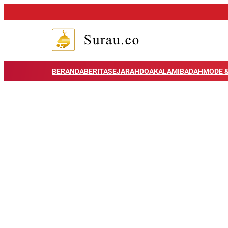
BERANDA
BERITA
SEJARAH
DOA
KALAM
IBADAH
MODE &