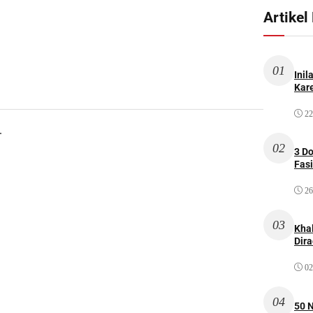
Artikel
01
Inil
Kare
22
.
02
3 D
Fas
26
03
Kha
Dir
02
04
50 