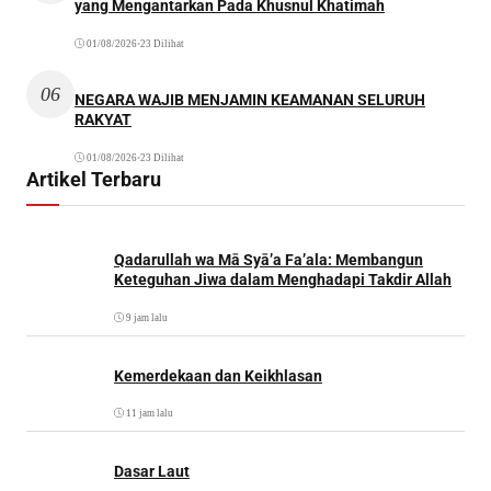
yang Mengantarkan Pada Khusnul Khatimah
01/08/2026
•
23 Dilihat
06
NEGARA WAJIB MENJAMIN KEAMANAN SELURUH
RAKYAT
01/08/2026
•
23 Dilihat
Artikel Terbaru
Qadarullah wa Mā Syā’a Fa’ala: Membangun
Keteguhan Jiwa dalam Menghadapi Takdir Allah
9 jam lalu
Kemerdekaan dan Keikhlasan
11 jam lalu
Dasar Laut