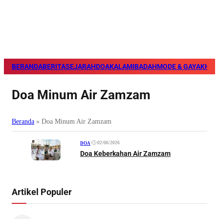
BERANDA
BERITA
SEJARAH
DOA
KALAM
IBADAH
MODE & GAYA
KHAZ
Doa Minum Air Zamzam
Beranda
»
Doa Minum Air Zamzam
•
02/06/2026
DOA
Doa Keberkahan Air Zamzam
Artikel Populer