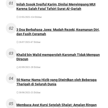
01
Inilah Sosok Syaiful Karim, Dinilai Menyimpang MUI
Karena Salah Fatal Tafsiri Surat Al-Qariah
22/05/2025
•
154 Dilihat
02
3 Doa Berbahasa Jawa: Mudah Rezeki, Keamanan Diri,
dan Fasih Ceramah
26/07/2025
•
67 Dilihat
03
Khalid bin Walid memperoleh Karomah Tidak Mempan
Diracun
02/09/2021
•
28 Dilihat
04
50 Nama-Nama Hizib yang Diwirdkan oleh Beberapa
Thariqah di Seluruh Dunia
30/06/2025
•
25 Dilihat
05
Membaca Ayat Kursi Setelah Shalat: Amalan Ringan