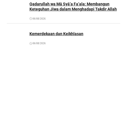
Qadarullah wa Mā Syā’a Fa’ala: Membangun
Keteguhan Jiwa dalam Menghadapi Takdir Allah
06/08/2026
Kemerdekaan dan Keikhlasan
06/08/2026