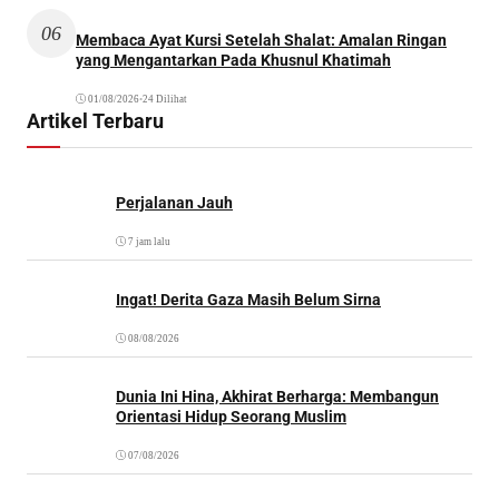
06
Membaca Ayat Kursi Setelah Shalat: Amalan Ringan
yang Mengantarkan Pada Khusnul Khatimah
01/08/2026
•
24 Dilihat
Artikel Terbaru
Perjalanan Jauh
7 jam lalu
Ingat! Derita Gaza Masih Belum Sirna
08/08/2026
Dunia Ini Hina, Akhirat Berharga: Membangun
Orientasi Hidup Seorang Muslim
07/08/2026