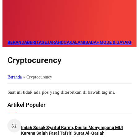
BERANDA
BERITA
SEJARAH
DOA
KALAM
IBADAH
MODE & GAYA
KHAZ
Cryptocurency
Beranda
»
Cryptocurency
Saat ini tidak ada pos yang diterbitkan di bawah tag ini.
Artikel Populer
01
Inilah Sosok Syaiful Karim, Dinilai Menyimpang MUI
Karena Salah Fatal Tafsiri Surat Al-Qariah