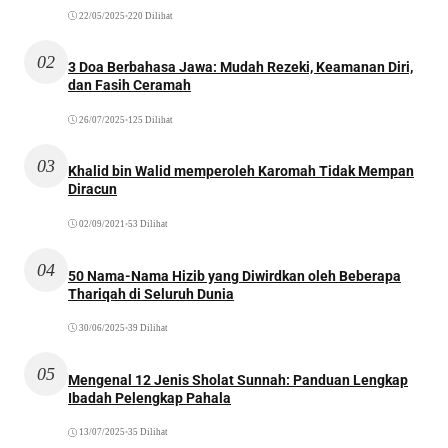
22/05/2025
•
220 Dilihat
02
3 Doa Berbahasa Jawa: Mudah Rezeki, Keamanan Diri,
dan Fasih Ceramah
26/07/2025
•
125 Dilihat
03
Khalid bin Walid memperoleh Karomah Tidak Mempan
Diracun
02/09/2021
•
53 Dilihat
04
50 Nama-Nama Hizib yang Diwirdkan oleh Beberapa
Thariqah di Seluruh Dunia
30/06/2025
•
39 Dilihat
05
Mengenal 12 Jenis Sholat Sunnah: Panduan Lengkap
Ibadah Pelengkap Pahala
13/07/2025
•
35 Dilihat