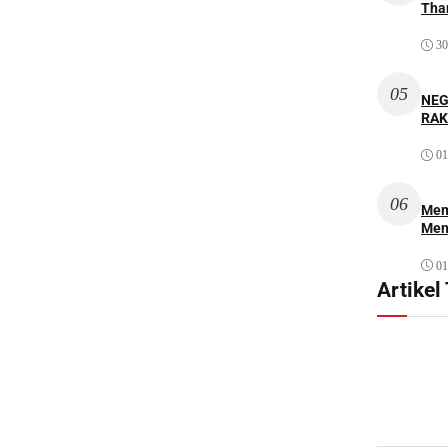
Thar
30
05
NEG
RAK
01
06
Mem
Men
01
Artikel