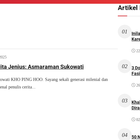
Artikel
01
Inil
Kare
22
2025
02
rita Jenius: Asmaraman Sukowati
3 D
Fas
wati KHO PING HOO. Sayang sekali generasi milenial dan
26
al penulis cerita...
03
Kha
Dir
02
04
50 