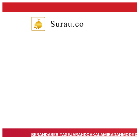
BERANDA
BERITA
SEJARAH
DOA
KALAM
IBADAH
MODE &