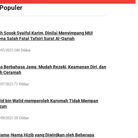
 Populer
ah Sosok Syaiful Karim, Dinilai Menyimpang MUI
na Salah Fatal Tafsiri Surat Al-Qariah
/05/2025
•
160 Dilihat
oa Berbahasa Jawa: Mudah Rezeki, Keamanan Diri, dan
ih Ceramah
/07/2025
•
71 Dilihat
lid bin Walid memperoleh Karomah Tidak Mempan
acun
/09/2021
•
28 Dilihat
Nama-Nama Hizib yang Diwirdkan oleh Beberapa