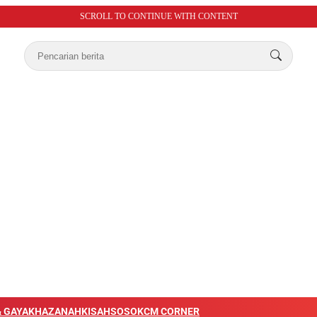
SCROLL TO CONTINUE WITH CONTENT
 GAYA
KHAZANAH
KISAH
SOSOK
CM CORNER