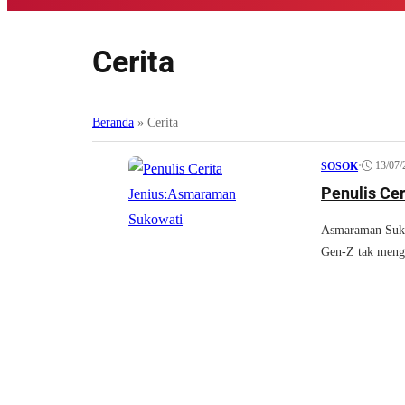
Cerita
Beranda
»
Cerita
•
13/07/
SOSOK
Penulis Ce
Asmaraman Suko
Gen-Z tak mengen