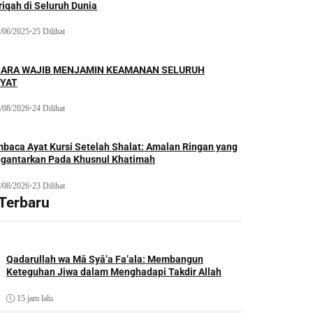
iqah di Seluruh Dunia
/06/2025
•
25 Dilihat
ARA WAJIB MENJAMIN KEAMANAN SELURUH
YAT
/08/2026
•
24 Dilihat
baca Ayat Kursi Setelah Shalat: Amalan Ringan yang
gantarkan Pada Khusnul Khatimah
/08/2026
•
23 Dilihat
 Terbaru
Qadarullah wa Mā Syā’a Fa’ala: Membangun
Keteguhan Jiwa dalam Menghadapi Takdir Allah
15 jam lalu