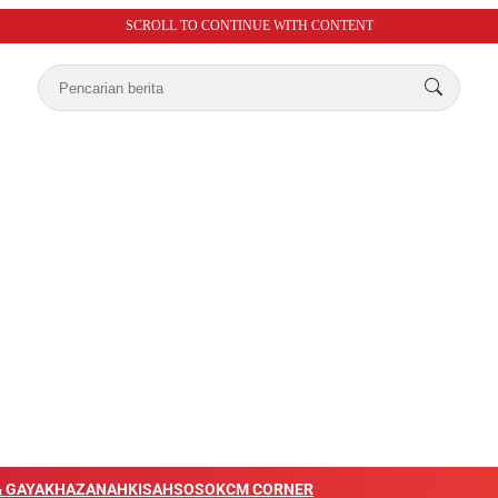
SCROLL TO CONTINUE WITH CONTENT
 GAYA
KHAZANAH
KISAH
SOSOK
CM CORNER