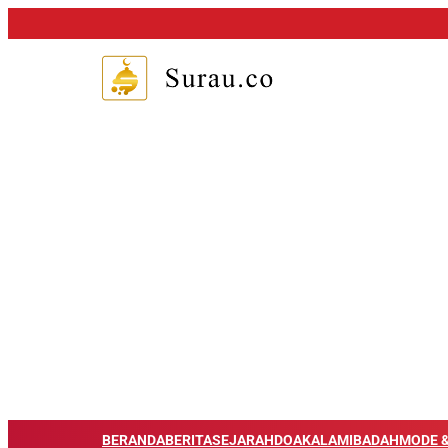
BERANDA
BERITA
SEJARAH
DOA
KALAM
IBADAH
MODE &