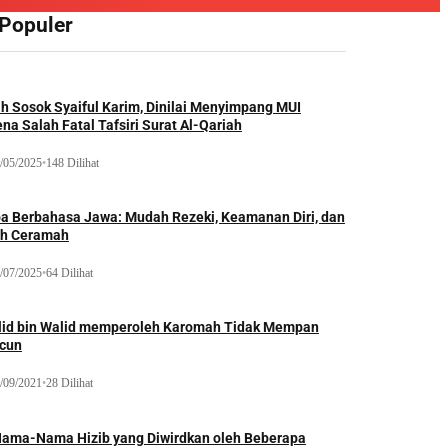
 Populer
ah Sosok Syaiful Karim, Dinilai Menyimpang MUI
na Salah Fatal Tafsiri Surat Al-Qariah
/05/2025
•
148 Dilihat
oa Berbahasa Jawa: Mudah Rezeki, Keamanan Diri, dan
ih Ceramah
/07/2025
•
64 Dilihat
lid bin Walid memperoleh Karomah Tidak Mempan
acun
/09/2021
•
28 Dilihat
Nama-Nama Hizib yang Diwirdkan oleh Beberapa