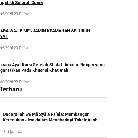
iqah di Seluruh Dunia
/06/2025
•
23 Dilihat
ARA WAJIB MENJAMIN KEAMANAN SELURUH
YAT
/08/2026
•
23 Dilihat
baca Ayat Kursi Setelah Shalat: Amalan Ringan yang
gantarkan Pada Khusnul Khatimah
/08/2026
•
22 Dilihat
 Terbaru
Qadarullah wa Mā Syā’a Fa’ala: Membangun
Keteguhan Jiwa dalam Menghadapi Takdir Allah
1 jam lalu