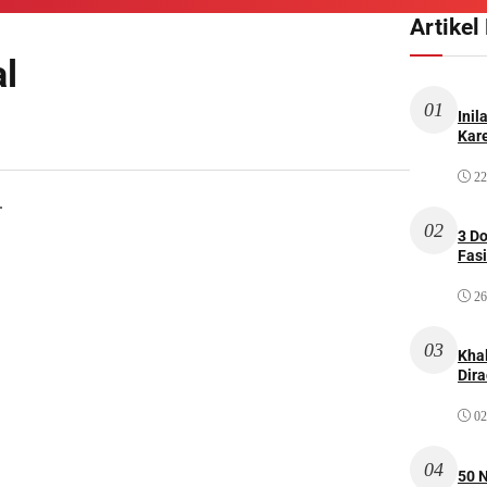
Artikel
al
01
Inil
Kare
22
.
02
3 D
Fas
26
03
Kha
Dir
02
04
50 