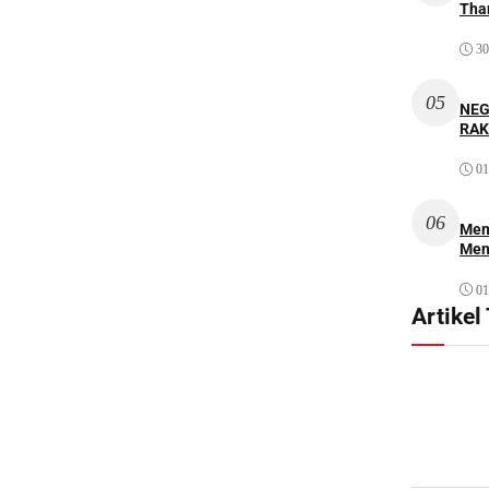
Thar
30
05
NEG
RAK
01
06
Mem
Men
01
Artikel