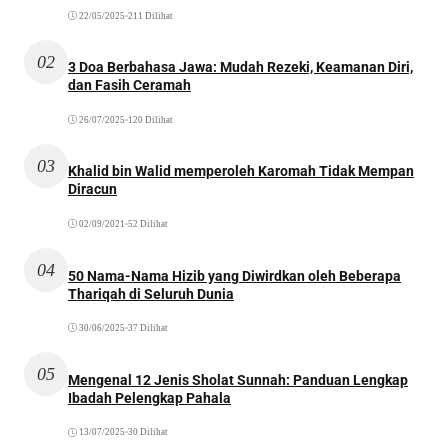
22/05/2025
•
211 Dilihat
02
3 Doa Berbahasa Jawa: Mudah Rezeki, Keamanan Diri,
dan Fasih Ceramah
26/07/2025
•
120 Dilihat
03
Khalid bin Walid memperoleh Karomah Tidak Mempan
Diracun
02/09/2021
•
52 Dilihat
04
50 Nama-Nama Hizib yang Diwirdkan oleh Beberapa
Thariqah di Seluruh Dunia
30/06/2025
•
37 Dilihat
05
Mengenal 12 Jenis Sholat Sunnah: Panduan Lengkap
Ibadah Pelengkap Pahala
13/07/2025
•
30 Dilihat