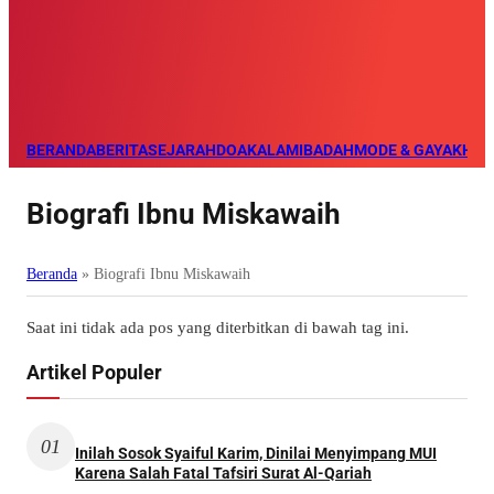
BERANDA
BERITA
SEJARAH
DOA
KALAM
IBADAH
MODE & GAYA
KHAZ
Biografi Ibnu Miskawaih
Beranda
»
Biografi Ibnu Miskawaih
Saat ini tidak ada pos yang diterbitkan di bawah tag ini.
Artikel Populer
01
Inilah Sosok Syaiful Karim, Dinilai Menyimpang MUI
Karena Salah Fatal Tafsiri Surat Al-Qariah