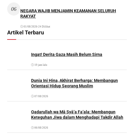
06
NEGARA WAJIB MENJAMIN KEAMANAN SELURUH
RAKYAT
01/08/2026
•
24 Dilihat
Artikel Terbaru
Ingat! Derita Gaza Masih Belum Sirna
19 jam lalu
Dunia Ini Hina, Akhirat Berharga: Membangun
Orientasi Hidup Seorang Muslim
07/08/2026
Qadarullah wa Mā Syā’a Fa’ala: Membangun
Keteguhan Jiwa dalam Menghadapi Takdir Allah
06/08/2026