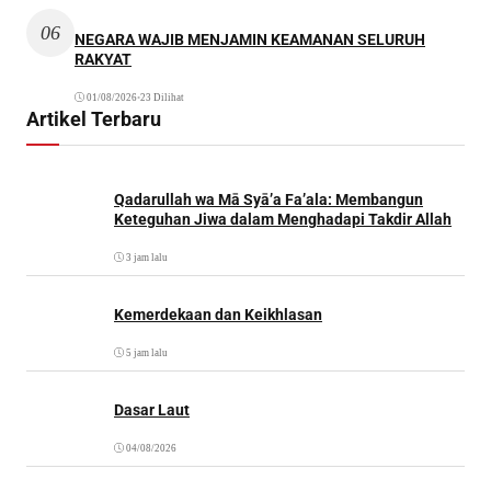
06
NEGARA WAJIB MENJAMIN KEAMANAN SELURUH
RAKYAT
01/08/2026
•
23 Dilihat
Artikel Terbaru
Qadarullah wa Mā Syā’a Fa’ala: Membangun
Keteguhan Jiwa dalam Menghadapi Takdir Allah
3 jam lalu
Kemerdekaan dan Keikhlasan
5 jam lalu
Dasar Laut
04/08/2026