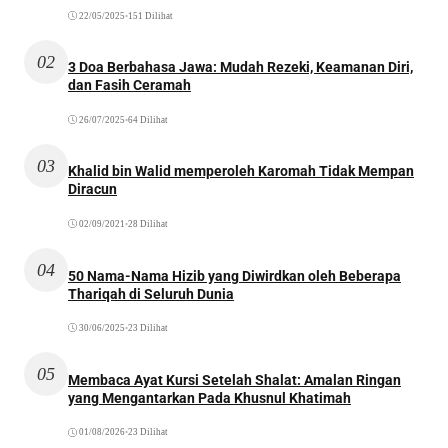
22/05/2025
•
151 Dilihat
02
3 Doa Berbahasa Jawa: Mudah Rezeki, Keamanan Diri,
dan Fasih Ceramah
26/07/2025
•
64 Dilihat
03
Khalid bin Walid memperoleh Karomah Tidak Mempan
Diracun
02/09/2021
•
28 Dilihat
04
50 Nama-Nama Hizib yang Diwirdkan oleh Beberapa
Thariqah di Seluruh Dunia
30/06/2025
•
23 Dilihat
05
Membaca Ayat Kursi Setelah Shalat: Amalan Ringan
yang Mengantarkan Pada Khusnul Khatimah
01/08/2026
•
23 Dilihat