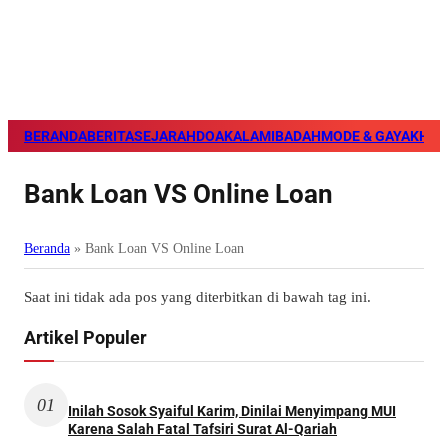
BERANDA
BERITA
SEJARAH
DOA
KALAM
IBADAH
MODE & GAYA
KHAZ
Bank Loan VS Online Loan
Beranda
»
Bank Loan VS Online Loan
Saat ini tidak ada pos yang diterbitkan di bawah tag ini.
Artikel Populer
01
Inilah Sosok Syaiful Karim, Dinilai Menyimpang MUI
Karena Salah Fatal Tafsiri Surat Al-Qariah