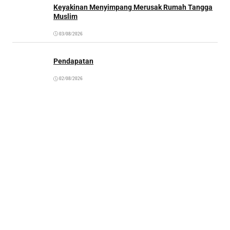
Keyakinan Menyimpang Merusak Rumah Tangga
Muslim
03/08/2026
Pendapatan
02/08/2026