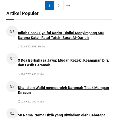
1
2
Artikel Populer
01
Inilah Sosok Syaiful Karim, Dinilai Menyimpang MUI
Karena Salah Fatal Tafsiri Surat Al-Qariah
22/05/2025
•
191 Dilihat
02
3 Doa Berbahasa Jawa: Mudah Rezeki, Keamanan Diri,
dan Fasih Ceramah
26/07/2025
•
88 Dilihat
03
Khalid bin Walid memperoleh Karomah Tidak Mempan
Diracun
02/09/2021
•
42 Dilihat
04
50 Nama-Nama Hizib yang Diwirdkan oleh Beberapa