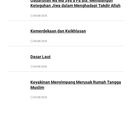
Qadarullah wa Mā Syā’a Fa’ala: Membangun
Keteguhan Jiwa dalam Menghadapi Takdir Allah
06/08/2026
Kemerdekaan dan Keikhlasan
06/08/2026
Dasar Laut
04/08/2026
Keyakinan Menyimpang Merusak Rumah Tangga
Muslim
03/08/2026