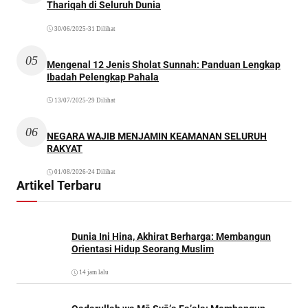
Thariqah di Seluruh Dunia
30/06/2025
•
31 Dilihat
05
Mengenal 12 Jenis Sholat Sunnah: Panduan Lengkap
Ibadah Pelengkap Pahala
13/07/2025
•
29 Dilihat
06
NEGARA WAJIB MENJAMIN KEAMANAN SELURUH
RAKYAT
01/08/2026
•
24 Dilihat
Artikel Terbaru
Dunia Ini Hina, Akhirat Berharga: Membangun
Orientasi Hidup Seorang Muslim
14 jam lalu