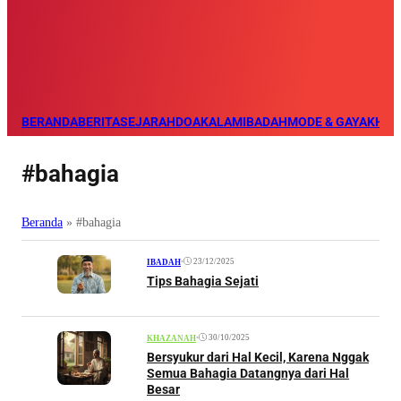
BERANDA
BERITA
SEJARAH
DOA
KALAM
IBADAH
MODE & GAYA
KHAZ
#bahagia
Beranda
»
#bahagia
•
23/12/2025
IBADAH
Tips Bahagia Sejati
•
30/10/2025
KHAZANAH
Bersyukur dari Hal Kecil, Karena Nggak
Semua Bahagia Datangnya dari Hal
Besar