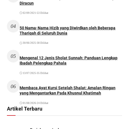
Diracun
02/09/2021
•
53 Dilihat
04
50 Nama-Nama Hizib yang Diwirdkan oleh Beberapa
Thariqah di Seluruh Dunia
30/06/2025
•
38 Dilihat
05
Mengenal 12 Jenis Sholat Sunnah: Panduan Lengkap
Ibadah Pelengkap Pahala
13/07/2025
•
35 Dilihat
06
Membaca Ayat Kursi Setelah Shalat: Amalan Ringan
yang Mengantarkan Pada Khusnul Khatimah
01/08/2026
•
24 Dilihat
Artikel Terbaru