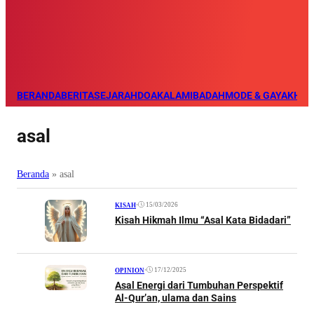
BERANDA
BERITA
SEJARAH
DOA
KALAM
IBADAH
MODE & GAYA
KHAZ
asal
Beranda
»
asal
•
15/03/2026
KISAH
Kisah Hikmah Ilmu “Asal Kata Bidadari”
•
17/12/2025
OPINION
Asal Energi dari Tumbuhan Perspektif
Al-Qur’an, ulama dan Sains