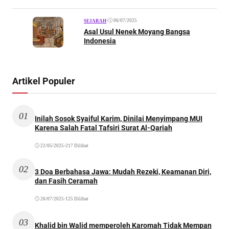
•
06/07/2025
SEJARAH
Asal Usul Nenek Moyang Bangsa
Indonesia
Artikel Populer
01
Inilah Sosok Syaiful Karim, Dinilai Menyimpang MUI
Karena Salah Fatal Tafsiri Surat Al-Qariah
22/05/2025
•
217 Dilihat
02
3 Doa Berbahasa Jawa: Mudah Rezeki, Keamanan Diri,
dan Fasih Ceramah
26/07/2025
•
125 Dilihat
03
Khalid bin Walid memperoleh Karomah Tidak Mempan