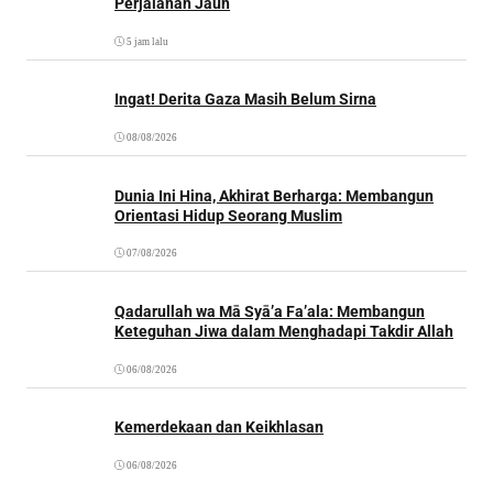
Perjalanan Jauh
5 jam lalu
Ingat! Derita Gaza Masih Belum Sirna
08/08/2026
Dunia Ini Hina, Akhirat Berharga: Membangun
Orientasi Hidup Seorang Muslim
07/08/2026
Qadarullah wa Mā Syā’a Fa’ala: Membangun
Keteguhan Jiwa dalam Menghadapi Takdir Allah
06/08/2026
Kemerdekaan dan Keikhlasan
06/08/2026