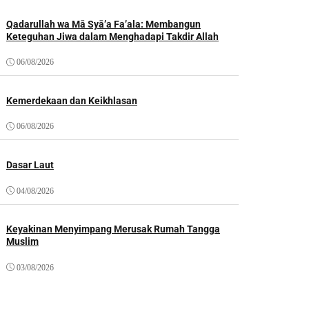
Qadarullah wa Mā Syā’a Fa’ala: Membangun
Keteguhan Jiwa dalam Menghadapi Takdir Allah
06/08/2026
Kemerdekaan dan Keikhlasan
06/08/2026
Dasar Laut
04/08/2026
Keyakinan Menyimpang Merusak Rumah Tangga
Muslim
03/08/2026