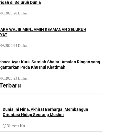
iqah di Seluruh Dunia
/06/2025
•
26 Dilihat
ARA WAJIB MENJAMIN KEAMANAN SELURUH
YAT
/08/2026
•
24 Dilihat
baca Ayat Kursi Setelah Shalat: Amalan Ringan yang
gantarkan Pada Khusnul Khatimah
/08/2026
•
23 Dilihat
 Terbaru
Dunia Ini Hina, Akhirat Berharga: Membangun
Orientasi Hidup Seorang Muslim
31 menit lalu