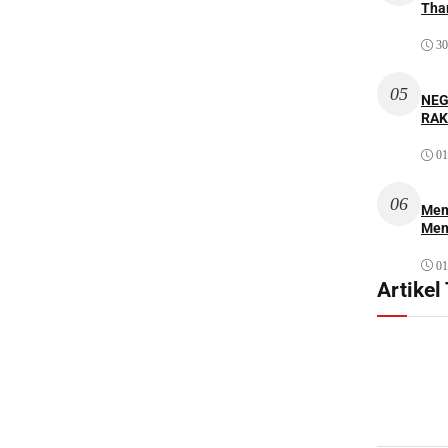
Thar
30
05
NEG
RAK
01
06
Mem
Men
01
Artikel