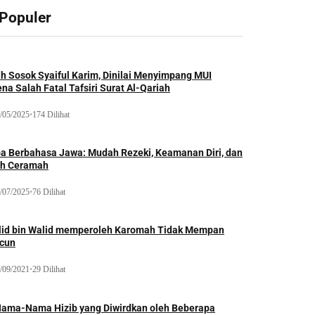
 Populer
ah Sosok Syaiful Karim, Dinilai Menyimpang MUI
na Salah Fatal Tafsiri Surat Al-Qariah
/05/2025
•
174 Dilihat
oa Berbahasa Jawa: Mudah Rezeki, Keamanan Diri, dan
ih Ceramah
/07/2025
•
76 Dilihat
lid bin Walid memperoleh Karomah Tidak Mempan
acun
/09/2021
•
29 Dilihat
Nama-Nama Hizib yang Diwirdkan oleh Beberapa