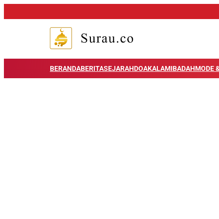
BERANDA
BERITA
SEJARAH
DOA
KALAM
IBADAH
MODE &