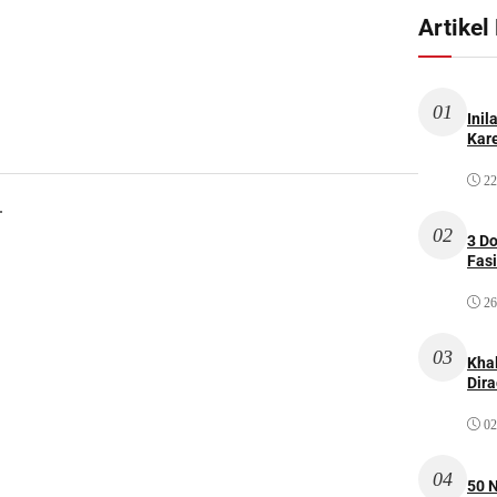
Artikel
01
Inil
Kare
22
.
02
3 D
Fas
26
03
Kha
Dir
02
04
50 