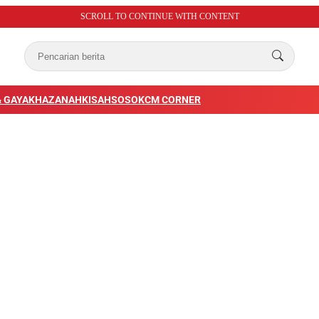
SCROLL TO CONTINUE WITH CONTENT
 GAYA
KHAZANAH
KISAH
SOSOK
CM CORNER